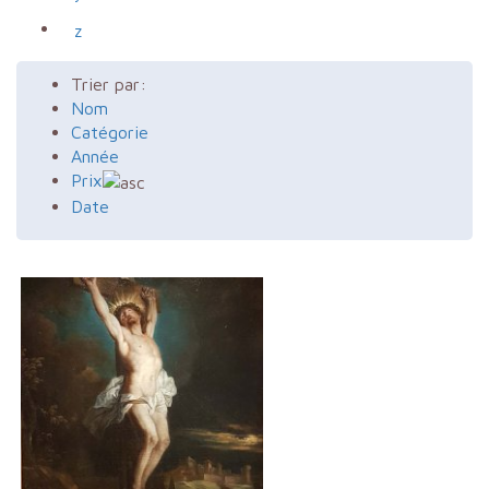
z
Trier par:
Nom
Catégorie
Année
Prix
Date