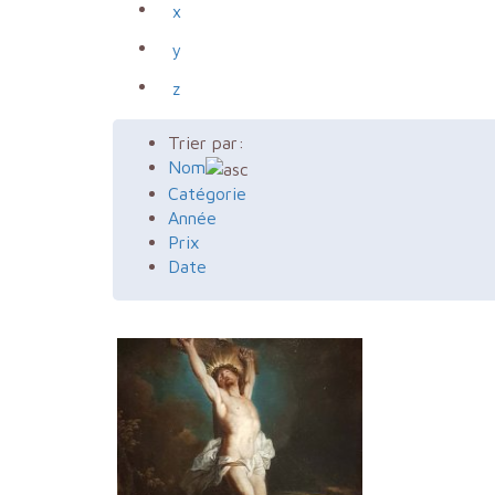
x
y
z
Trier par:
Nom
Catégorie
Année
Prix
Date