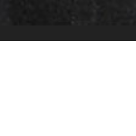
Hyacinthe Rigaud (1659-1743),
portraitiste du Grand Siècle
UN PREMIER CATALOGUE RAISONNÉ EN
LIGNE
Bienvenus sur le premier site numérique entièrement
dévolu au peintre Hyacinthe Rigaud. Outil simple et
pratique, il propose l'ensemble des productions
peintes, dessinées et gravées par et d'après l'artiste.
Ordonné de manière scientifique et à jour des
dernières récouvertes, il reprend notre catalogue
raisonné, entamé il y a plus de vingt ans, et publié en