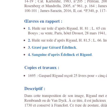
14-19 ; Cat. Karlsruhe, 1983, n°205 ; Perreau, 20
Rosenberg et Mandrella, 2005, n° 961, p. 164 ; James-
100-101 ;
James-Sarazin, 2016, II, cat. *P.340, p. 117-
Œuvres en rapport :
1.
Huile sur toile d’après Rigaud, H. 81 ; L. 65 cm (
Bouys ; sa vente, Paris, hôtel Drouot, 28 mars 1941, 
2.
Huile sur toile d’après Rigaud, H. 81,5 ; L. 66. In
3.
Gravé par Gérard Édelinck
.
4.
Sanguine d'après Édelinck et Rigaud
.
Copies et travaux :
1695 : Gaspard Rigaud reçoit 25 livres pour « cinq dr
Descriptif :
Dans cette transposition de son image, Rigaud met e
Rembrandt ou de Van Dyck. À ce titre, il est judicieux
1730 et conservé à Francfort. Ce type de posture, dé