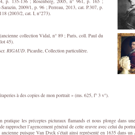
04, p. 135-136 ; Rosenberg, 2005, n° 961, p. 165 ;
Sarazin, 2009/1, p. 96 ; Perreau, 2013, cat. P.307, p.
118 (2003/2, cat. I, n°273).
ancienne collection Vidal, n° 89 ; Paris, coll. Paul du
lot 45).
scr.
RIGAUD
. Picardie, Collection particulière.
aperies à des copies de mon portrait » (ms. 625, f° 3 v°).
n pratique les préceptes picturaux flamands et nous plonge dans une
 de rapprocher l’agencement général de cette œuvre avec celui du portra
jà ancienne puisque Van Dyck s’était ainsi représenté en 1635 dans u