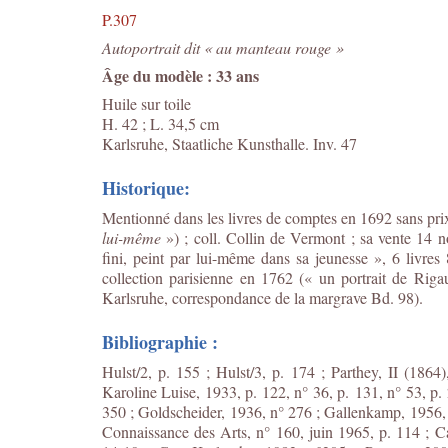
P.307
Autoportrait dit « au manteau rouge »
Âge du modèle : 33 ans
Huile sur toile
H. 42 ; L. 34,5 cm
Karlsruhe, Staatliche Kunsthalle. Inv. 47
Historique
:
Mentionné dans les livres de comptes en 1692 sans prix
lui-même
»
) ; coll.
Collin de Vermont ; sa vente 14 n
fini, peint par lui-même dans sa jeunesse », 6 livre
collection parisienne en 1762 (« un portrait de Riga
Karlsruhe, correspondance de la margrave Bd. 98).
Bibliographie :
Hulst/2, p. 155 ; Hulst/3, p. 174 ; Parthey, II (186
Karoline Luise, 1933, p. 122, n° 36, p. 131, n° 53, 
350 ; Goldscheider, 1936, n° 276 ; Gallenkamp, 1956, p
Connaissance des Arts, n° 160, juin 1965, p. 114 ; Ca