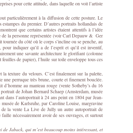
ses pour cette attitude, dans laquelle on voit l’artiste
ut particulièrement à la diffusion de cette posture. Le
s estampes du premier. D’autres portraits hollandais de
rent que certains artistes étaient attentifs à l’idée
nce de la personne représentée (voir Carl Depauw & Ger
it tournée du côté où le corps s’incline ou se penche, au
our indiquer qu’il a de l’esprit et qu’il est inventif,
irement une savante architecture le glorifiant (colonne
 feuilles de papier), l’huile sur toile enveloppe tous ces
la texture du velours. C’est finalement sur la palette,
te une perruque très brune, courte et finement bouclée.
ortrait d’homme au manteau rouge (vente Sotheby’s du 16
du portrait de Johan Bernard Schaep (Amsterdam, musée
nt dans l’autoportrait à 24 ans peint en 1804 par Jean-
e musée de Karlsruhe, par Caroline Louise, margravine
de la vente La Live de Jully un autre autoportrait de
faille nécessairement avoir de ses ouvrages, et surtout
ui de Jaback, qui m’est beaucoup moins intéressant, et