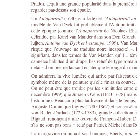
Prado), acquit une grande popularité dans la première m
regarder par-dessus son épaule.
Un
Autoportrait
(1630, eau forte) et l
’Autoportrait au
modèle de Van Dyck fut probablement l’Autoportrait d’O
cette époque (comme l’
Autoportrait
de Nicolaes Elias
défendue par Karel van Mander dans son Den Grondt der
luijten,
Antoine van Dyck et l’estampe
, 1999). Van Mand
risque que l’ouvrage ne traduise notre incapacité ». P
signifiant, dans les termes de Van Mander, qu’il « tém
cannelée habillée d’un drapé, bas relief de type romain, 
détails d’ombre, ne laissant éclater que le rouge du ma
On admirera la vive lumière qui arrive par faisceaux d
symbole même de la peinture qu’elle finira sa course… 
On ne peut être que troublé par les similitudes entre 
décembre 1999) que Juriaen Ovens (1623-1678) réalisa
historique). Beaucoup plus tardivement dans le temps, 
Auguste Dominique Ingres (1780-1867) et conservé au 
von Baden-Durlach (1723-1783), grande collectionneus
Rigaud, renonçant à une œuvre de François-Hubert Droua
s’ils ne sont pas bons » (cité par Patrick Michel dans 
La margravine ordonna à son banquier, Eberts, «
de m