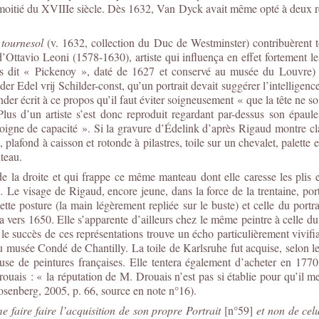
oitié du XVIIIe siècle. Dès 1632, Van Dyck avait même opté à deux repri
 tournesol
(v. 1632, collection du Duc de Westminster) contribuèrent to
ttavio Leoni (1578-1630), artiste qui influença en effet fortement le
 dit « Pickenoy », daté de 1627 et conservé au musée du Louvre) mont
 Edel vrij Schilder-const, qu’un portrait devait suggérer l’intellige
er écrit à ce propos qu’il faut éviter soigneusement « que la tête ne so
lus d’un artiste s’est donc reproduit regardant par-dessus son épaule, p
oigne de capacité ». Si la gravure d’Édelink d’après Rigaud montre cla
plafond à caisson et rotonde à pilastres, toile sur un chevalet, palette et
nteau.
e la droite et qui frappe ce même manteau dont elle caresse les plis et 
Le visage de Rigaud, encore jeune, dans la force de la trentaine, por
cette posture (la main légèrement repliée sur le buste) et celle du p
 vers 1650. Elle s’apparente d’ailleurs chez le même peintre à celle 
le succès de ces représentations trouve un écho particulièrement vivifia
musée Condé de Chantilly. La toile de Karlsruhe fut acquise, selon l
e de peintures françaises. Elle tentera également d’acheter en 1770 
is : « la réputation de M. Drouais n’est pas si établie pour qu’il me 
Rosenberg, 2005, p. 66, source en note n°16).
e faire faire l’acquisition de son propre Portrait
[n°59]
et non de cel