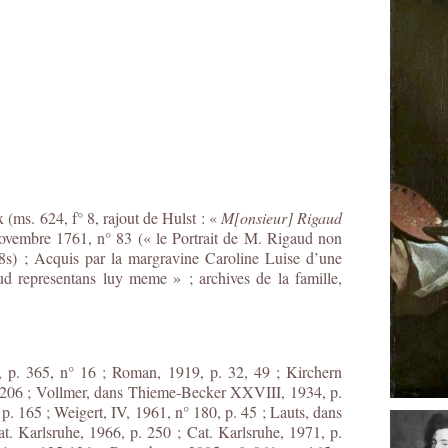
 (ms. 624, f° 8, rajout de Hulst : «
M[onsieur] Rigaud
ovembre 1761, n° 83 (« le Portrait de M. Rigaud non
s 8s) ; Acquis par la margravine Caroline Luise d’une
ud representans luy meme » ; archives de la famille,
4), p. 365, n° 16 ; Roman, 1919, p. 32, 49 ; Kirchern
p. 206 ; Vollmer, dans Thieme-Becker XXVIII, 1934, p.
. 165 ; Weigert, IV, 1961, n° 180, p. 45 ; Lauts, dans
t. Karlsruhe, 1966, p. 250 ; Cat. Karlsruhe, 1971, p.