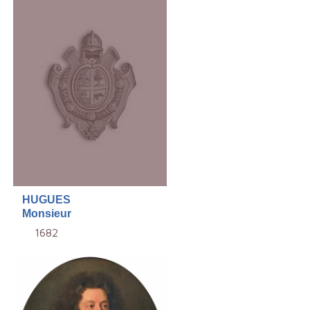
HUGUES
Monsieur
1682