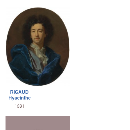
RIGAUD
Hyacinthe
1681