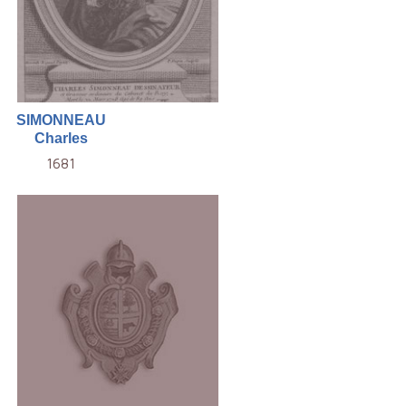
SIMONNEAU
Charles
1681