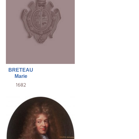
BRETEAU
Marie
1682