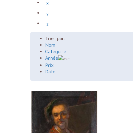
x
y
z
Trier par:
Nom
Catégorie
Année
Prix
Date