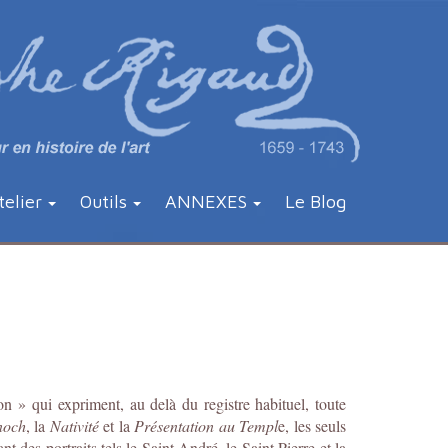
telier
Outils
ANNEXES
Le Blog
n » qui expriment, au delà du registre habituel, toute
Enoch
, la
Nativité
et la
Présentation au Templ
e, les seuls
nt des portraits tels le Saint André, le Saint Pierre et la