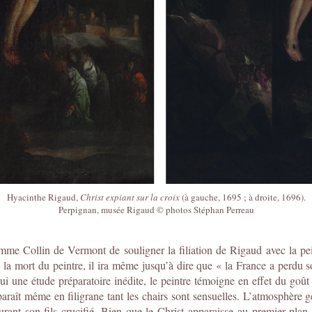
Hyacinthe Rigaud,
Christ expiant sur la croix
(à gauche, 1695 ; à droite, 1696).
Perpignan, musée Rigaud © photos Stéphan Perreau
omme Collin de Vermont de souligner la filiation de Rigaud avec la p
. À la mort du peintre, il ira même jusqu’à dire que « la France a pe
 une étude préparatoire inédite, le peintre témoigne en effet du goût h
paraît même en filigrane tant les chairs sont sensuelles. L’atmosphère g
ant son fils crucifié. Bien que le Christ apparaisse au premier plan, i