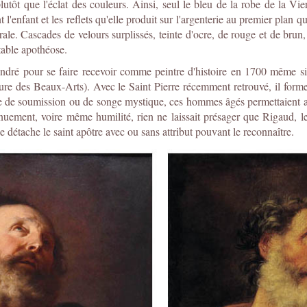
lutôt que l'éclat des couleurs. Ainsi, seul le bleu de la robe de la V
nt l'enfant et les reflets qu'elle produit sur l'argenterie au premier plan 
rale. Cascades de velours surplissés, teinte d'ocre, de rouge et de brun,
table apothéose.
ré pour se faire recevoir comme peintre d'histoire en 1700 même si l
re des Beaux-Arts). Avec le Saint Pierre récemment retrouvé, il forme
rme de soumission ou de songe mystique, ces hommes âgés permettaient au
uement, voire même humilité, rien ne laissait présager que Rigaud, le 
se détache le saint apôtre avec ou sans attribut pouvant le reconnaître.