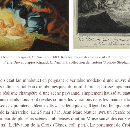
: Hyacinthe Rigaud,
La Nativité
, 1683, Rennes musée des Beaux arts © photo Stép
e : Pierre Drevet d'après Rigaud,
La Nativité
, collection de l'auteur © photo Stéphan
iste s’était fait inhabituel en peignant le véritable modello d’une œuvre
us intimistes tableaux rembranesques du nord. L’artiste brosse rapide
 réalisme champêtre d’une scène paysanne, simplement haussé au statut
ns détails nous sont révélés comme les variations dans les mains de la 
vec ces premiers tableaux dits « académiques », Rigaud ne fait que suivre
ut de la hiérarchie. Le 25 mai 1715, Jean-Marc Nattier livra un Persée 
l’auteur de plusieurs scènes ambitieuses dont un Moïse sauvé des eaux
), L’élévation de la Croix (Gènes, coll. part.), Le portement de Croi