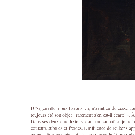
D’Argenville, nous l’avons vu, n’avait eu de cesse c
toujours été son objet ; rarement s’en est-il écarté »
Dans ses deux crucifixions, dont on connaît aujourd'hui
couleurs subtiles et froides. L’influence de Rubens ap
composition aux pieds de la croix avec la Vierge pleur