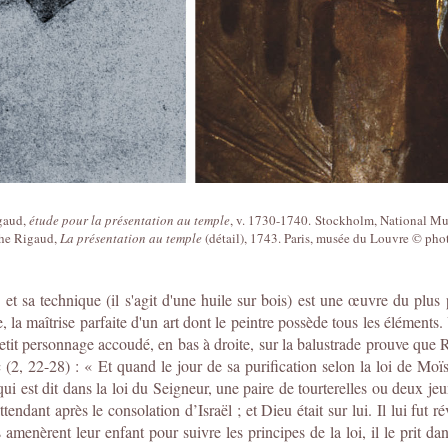
gaud,
étude pour la présentation au temple
, v. 1730-1740. Stockholm, National M
the Rigaud,
La présentation au temple
(détail), 1743. Paris, musée du Louvre © pho
s et sa technique (il s'agit d'une huile sur bois) est une œuvre du plu
, la maîtrise parfaite d'un art dont le peintre possède tous les éléments
etit personnage accoudé, en bas à droite, sur la balustrade prouve que R
uc (2, 22-28) : « Et quand le jour de sa purification selon la loi de Mo
 qui est dit dans la loi du Seigneur, une paire de tourterelles ou deux 
endant après le consolation d’Israël ; et Dieu était sur lui. Il lui fut r
s amenèrent leur enfant pour suivre les principes de la loi, il le prit d