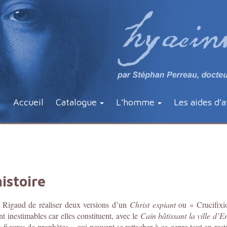
Accueil
Catalogue
L'homme
Les aides d'a
istoire
 Rigaud de réaliser deux versions d’un
Christ expiant
ou « Crucifixio
 inestimables car elles constituent, avec le
Caïn bâtissant la ville d’
s « figures de prophètes » qui peuvent se rattacher à ce genre tout en resta