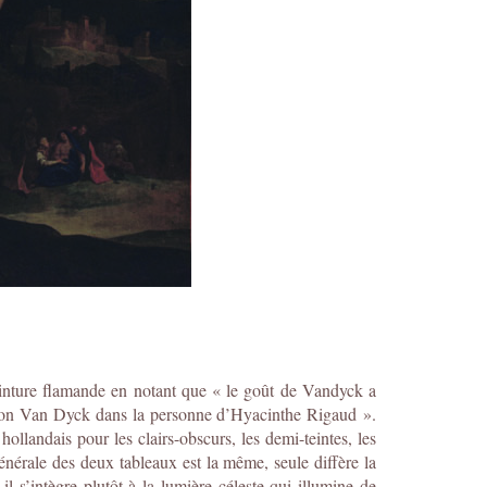
einture flamande en notant que « le goût de Vandyck a
rdu son Van Dyck dans la personne d’Hyacinthe Rigaud ».
ollandais pour les clairs-obscurs, les demi-teintes, les
énérale des deux tableaux est la même, seule diffère la
l s’intègre plutôt à la lumière céleste qui illumine de