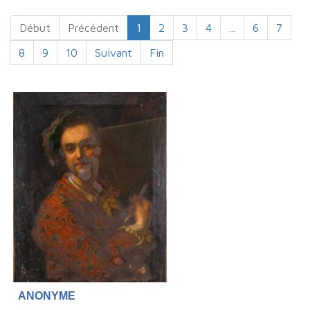
Début
Précédent
1
2
3
4
...
6
7
8
9
10
Suivant
Fin
ANONYME