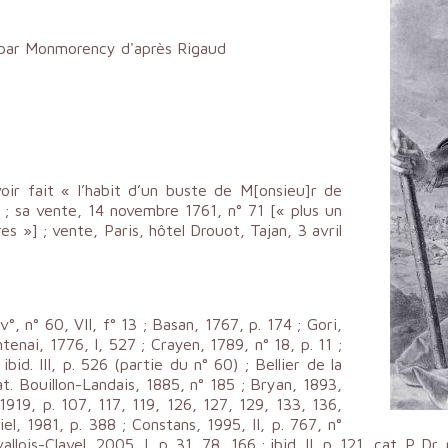
eu par Monmorency d'après Rigaud
ir fait « l’habit d’un buste de M[onsieu]r de
nt ; sa vente, 14 novembre 1761, n° 71 [« plus un
es »] ; vente, Paris, hôtel Drouot, Tajan, 3 avril
v°, n° 60, VII, f° 13 ; Basan, 1767, p. 174 ; Gori,
tenai, 1776, I, 527 ; Crayen, 1789, n° 18, p. 11 ;
ibid. III, p. 526 (partie du n° 60) ; Bellier de la
t. Bouillon-Landais, 1885, n° 185 ; Bryan, 1893,
1919, p. 107, 117, 119, 126, 127, 129, 133, 136,
el, 1981, p. 388 ; Constans, 1995, II, p. 767, n°
llois-Clavel, 2005, I, p. 31, 78, 166 ; ibid. II, p. 121, cat. P. D