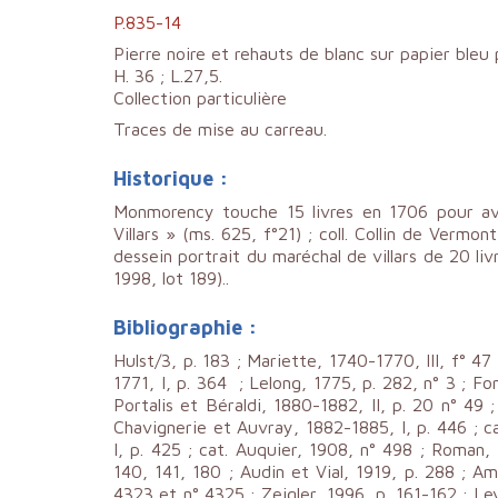
P.835-14
Pierre noire et rehauts de blanc sur papier bl
H. 36 ; L.27,5.
Collection particulière
Traces de mise au carreau.
Historique :
Monmorency touche 15 livres en 1706 pour avo
Villars » (ms. 625, f°21) ; coll. Collin de Vermo
dessein portrait du maréchal de villars de 20 livr
1998, lot 189)..
Bibliographie :
Hulst/3, p. 183 ; Mariette, 1740-1770, III, f° 47 
1771, I, p. 364 ; Lelong, 1775, p. 282, n° 3 ; Fon
Portalis et Béraldi, 1880-1882, II, p. 20 n° 49 ; 
Chavignerie et Auvray, 1882-1885, I, p. 446 ; ca
I, p. 425 ; cat. Auquier, 1908, n° 498 ; Roman, 
140, 141, 180 ; Audin et Vial, 1919, p. 288 ; Ami
4323 et n° 4325 ; Zeigler, 1996, p. 161-162 ; Leva