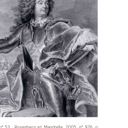
r. n° 53 ; Rosenberg et Mandrella, 2005, n° 976, p.