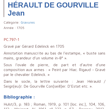
HÉRAULT DE GOURVILLE
Jean
Catégorie:
Gravures
Année :
1705
PC.797-1
Gravé par Gérard Edelinck en 1705
Annotation manuscrite au bas de l’estampe, « buste sans
mains, grandeur d’un volume in-8° ».
Sous l’ovale de pierre, de part et d’autre d’une
composition aux armes : « Peint par Hiac. Rigaud - Gravé
par le chevalier Edelinck. »
Dans le socle, la lettre suivante : Jean Hérauld /
Seign[eu]r. De Gourville Con[seill]er. D’Estat etc. ».
Bibliographie :
Hulst/3, p. 183 ; Roman, 1919, p. 101 [loc. inc.], 104, 106,
112 ; Weigert, IV, 1961, n° 323, p. 57 ; Perreau, 2013,