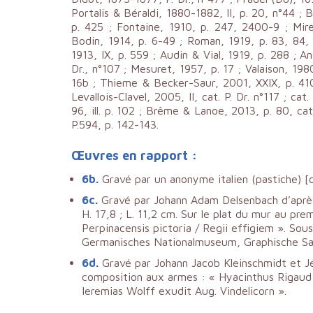
Portalis & Béraldi, 1880-1882, II, p. 20, n°44 ; B
p. 425 ; Fontaine, 1910, p. 247, 2400-9 ; Mire
Bodin, 1914, p. 6-49 ; Roman, 1919, p. 83, 84,
1913, IX, p. 559 ; Audin & Vial, 1919, p. 288 ; A
Dr., n°107 ; Mesuret, 1957, p. 17 ; Valaison, 198
16b ; Thieme & Becker-Saur, 2001, XXIX, p. 410 
Levallois-Clavel, 2005, II, cat. P. Dr. n°117 ; ca
96, ill. p. 102 ; Brême & Lanoe, 2013, p. 80, cat
P.594, p. 142-143.
Œuvres en rapport :
6b.
Gravé par un anonyme italien (pastiche) [
6c.
Gravé par Johann Adam Delsenbach d’après
H. 17,8 ; L. 11,2 cm. Sur le plat du mur au pre
Perpinacensis pictoria / Regii effigiem ». Sous
Germanisches Nationalmuseum, Graphische Sam
6d.
Gravé par Johann Jacob Kleinschmidt et Jer
composition aux armes : « Hyacinthus Rigaud P
Ieremias Wolff exudit Aug. Vindelicorn ».