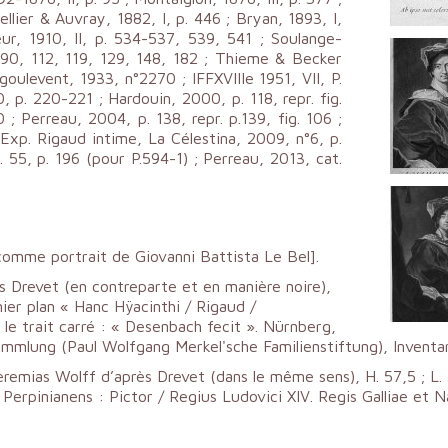
ellier & Auvray, 1882, I, p. 446 ; Bryan, 1893, I,
ur, 1910, II, p. 534-537, 539, 541 ; Soulange-
 90, 112, 119, 129, 148, 182 ; Thieme & Becker
ngoulevent, 1933, n°2270 ; IFFXVIIIe 1951, VII, P.
0, p. 220-221 ; Hardouin, 2000, p. 118, repr. fig.
; Perreau, 2004, p. 138, repr. p.139, fig. 106 ;
t. Exp. Rigaud intime, La Célestina, 2009, n°6, p.
. 55, p. 196 (pour P.594-1) ; Perreau, 2013, cat.
comme portrait de Giovanni Battista Le Bel].
 Drevet (en contreparte et en manière noire),
mier plan « Hanc Hÿacinthi / Rigaud /
 le trait carré : « Desenbach fecit ». Nürnberg,
mlung (Paul Wolfgang Merkel'sche Familienstiftung), Inventar
emias Wolff d’après Drevet (dans le même sens), H. 57,5 ; L. 3
erpinianens : Pictor / Regius Ludovici XIV. Regis Galliae et Na