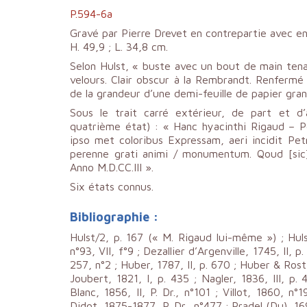
P.594-6a
Gravé par Pierre Drevet en contrepartie avec e
H. 49,9 ; L. 34,8 cm.
Selon Hulst, « buste avec un bout de main tena
velours. Clair obscur à la Rembrandt. Renferm
de la grandeur d’une demi-feuille de papier gran
Sous le trait carré extérieur, de part et d
quatrième état) : « Hanc hyacinthi Rigaud – Pe
ipso met coloribus Expressam, aeri incidit Pe
perenne grati animi / monumentum.
Qoud [sic]
Anno M.D.CC.III ».
Six états connus.
Bibliographie :
Hulst/2, p. 167 (« M. Rigaud lui-même ») ; Huls
n°93, VII, f°9 ; Dezallier d’Argenville, 1745, II, 
257, n°2 ; Huber, 1787, II, p. 670 ; Huber & Rost,
Joubert, 1821, I, p. 435 ; Nagler, 1836, III, p
Blanc, 1856, II, P. Dr., n°101 ; Villot, 1860, n°
Didot, 1875-1877, P. Dr., n°477 ; Pradel (Du), 169