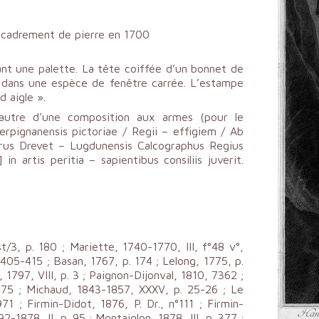
ncadrement de pierre en 1700
nt une palette. La tête coiffée d’un bonnet de
é dans une espèce de fenêtre carrée. L’estampe
d aigle ».
’autre d’une composition aux armes (pour le
rpignanensis pictoriae / Regii – effigiem / Ab
trus Drevet – Lugdunensis Calcographus Regius
 in artis peritia – sapientibus consiliis juverit.
t/3, p. 180 ; Mariette, 1740-1770, III, f°48 v°,
p. 405-415 ; Basan, 1767, p. 174 ; Lelong, 1775, p.
 1797, VIII, p. 3 ; Paignon-Dijonval, 1810, 7362 ;
. 475 ; Michaud, 1843-1857, XXXV, p. 25-26 ; Le
1971 ; Firmin-Didot, 1876, P. Dr., n°111 ; Firmin-
2-1878, II, p. 95 ; Montaiglon, 1878, III, p. 377 ;