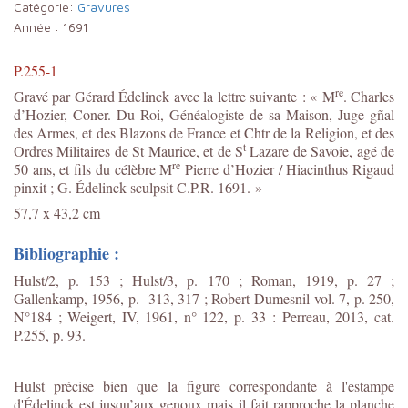
Catégorie:
Gravures
Année :
1691
P.255-1
re
Gravé par Gérard Édelinck avec la lettre suivante : « M
. Charles
d’Hozier, Coner. Du Roi, Généalogiste de sa Maison, Juge gñal
des Armes, et des Blazons de France et Chtr de la Religion, et des
t
Ordres Militaires de St Maurice, et de S
Lazare de Savoie, agé de
re
50 ans, et fils du célèbre M
Pierre d’Hozier / Hiacinthus Rigaud
pinxit ; G. Édelinck sculpsit C.P.R. 1691. »
57,7 x 43,2 cm
Bibliographie :
Hulst/2, p. 153 ; Hulst/3, p. 170 ; Roman, 1919, p. 27 ;
Gallenkamp, 1956, p. 313, 317 ; Robert-Dumesnil vol. 7, p. 250,
N°184 ; Weigert, IV, 1961, n° 122, p. 33 : Perreau, 2013, cat.
P.255, p. 93.
Hulst précise bien que la figure correspondante à l'estampe
d'Édelinck est jusqu’aux genoux mais il fait rapproche la planche