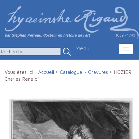
Menu
Toggl
navig
Vous êtes ici :
Accueil
Catalogue
Gravures
HOZIER
Charles René d'