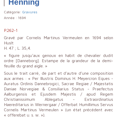
Henning
Catégorie:
Gravures
Année :
1694
P.262-1
Gravé par Cornelis Martinus Vermeulen en 1694 selon
Huslt
H. 47 ; L. 35,4.
« figure jusqu’aux genoux en habit de chevalier dudit
ordre [Danneborg]. Estampe de la grandeur de la demi-
feuille du grand aigle. »
Sous le trait carré, de part et d’autre d’une composition
aux armes : « Per Illustris Dominus H. Meyercron Eques -
Auratus Ordinis Dannebrogici, Sacrae Regiae / Majestatis
Daniae Norvegiae & Consiliarius Status - Praefectus
Aalburgensis et Ejusdem Majestis / apud Regem
Christianissimum Ablegatus - Extraordinatius
Haereditarius in Wernergaar / Offerbat Humillimus Servus
Cornelis Martinus Vermeulen » (un état précédent avec
« offerebat u. s. w. »).