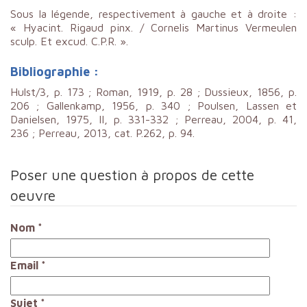
Sous la légende, respectivement à gauche et à droite :
« Hyacint. Rigaud pinx. / Cornelis Martinus Vermeulen
sculp. Et excud. C.P.R. ».
Bibliographie :
Hulst/3, p. 173 ; Roman, 1919, p. 28 ; Dussieux, 1856, p.
206 ; Gallenkamp, 1956, p. 340 ; Poulsen, Lassen et
Danielsen, 1975, II, p. 331-332 ; Perreau, 2004, p. 41,
236 ; Perreau, 2013, cat. P.262, p. 94.
Poser une question à propos de cette
oeuvre
Nom
*
Email
*
Sujet
*