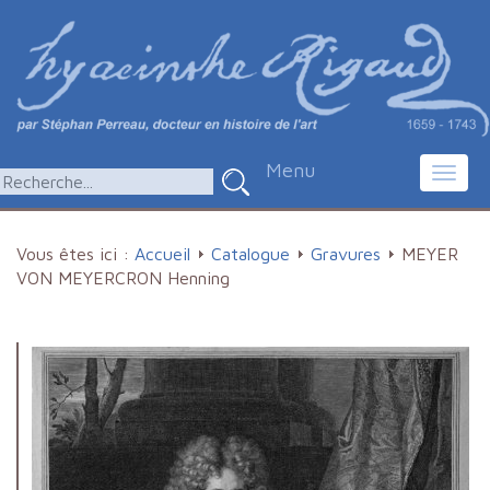
Menu
Toggl
navig
Vous êtes ici :
Accueil
Catalogue
Gravures
MEYER
VON MEYERCRON Henning