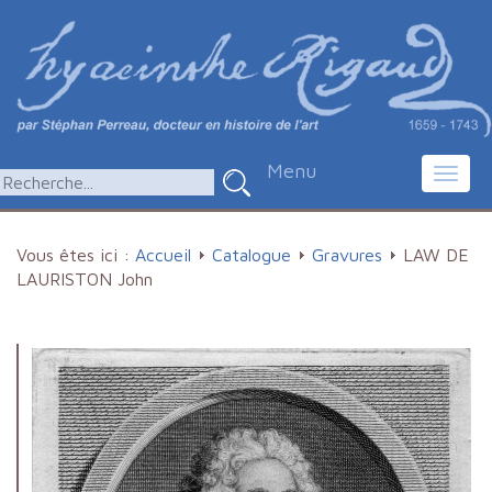
Menu
Toggl
navig
Vous êtes ici :
Accueil
Catalogue
Gravures
LAW DE
LAURISTON John