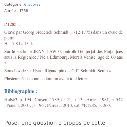
Catégorie:
Gravures
Année :
1738
P.1285-1
Gravé par Georg Frédérick Schmidt (1712-1775) dans un ovale de
pierre.
H. 17,8 L. 13,4.
Sur le socle : « JEAN LAW / Controllr Gén[ér]al des Fin[an]ces
sous la Rég[en]ce / Né à Edimburg, Mort à Venise, agé de 60 ans
».
Sous l’ovale : « Hyac. Rigaud pinx. - G.F. Schmidt. Sculp ».
Plusieurs états connus dont un avant tout lettre.
Bibliographie :
Hulst/3, p. 194 ; Crayen, 1789, n° 21, p. 13 ; Amiel, 1981, p. 547
; Penent, 2001, p. 196 ; Perreau, 2013, cat. *P.1285, p. 260.
Poser une question à propos de cette