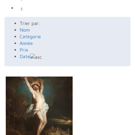
z
Trier par:
Nom
Catégorie
Année
Prix
Date