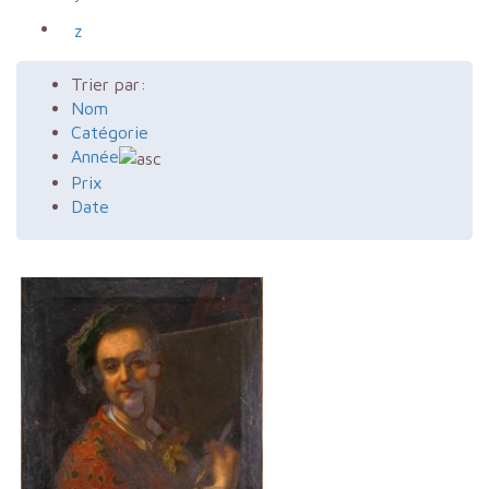
z
Trier par:
Nom
Catégorie
Année
Prix
Date