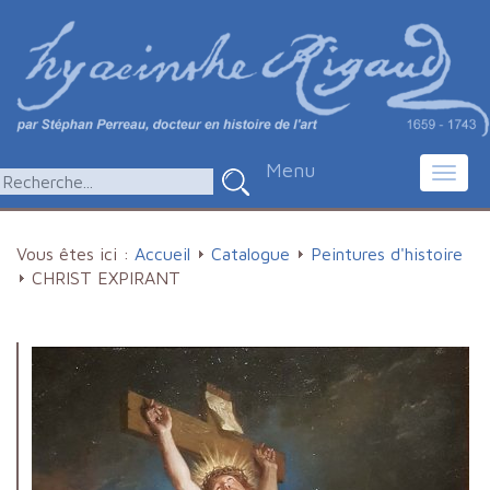
Menu
Toggl
navig
Vous êtes ici :
Accueil
Catalogue
Peintures d'histoire
CHRIST EXPIRANT