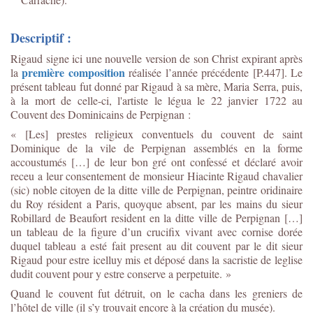
Descriptif :
Rigaud signe ici une nouvelle version de son Christ expirant après
première composition
la
réalisée l’année précédente [P.447]. Le
présent tableau fut donné par Rigaud à sa mère, Maria Serra, puis,
à la mort de celle-ci, l'artiste le légua le 22 janvier 1722 au
Couvent des Dominicains de Perpignan :
« [Les] prestes religieux conventuels du couvent de saint
Dominique de la vile de Perpignan assemblés en la forme
accoustumés […] de leur bon gré ont confessé et déclaré avoir
receu a leur consentement de monsieur Hiacinte Rigaud chavalier
(sic) noble citoyen de la ditte ville de Perpignan, peintre oridinaire
du Roy résident a Paris, quoyque absent, par les mains du sieur
Robillard de Beaufort resident en la ditte ville de Perpignan […]
un tableau de la figure d’un crucifix vivant avec cornise dorée
duquel tableau a esté fait present au dit couvent par le dit sieur
Rigaud pour estre icelluy mis et déposé dans la sacristie de leglise
dudit couvent pour y estre conserve a perpetuite. »
Quand le couvent fut détruit, on le cacha dans les greniers de
l’hôtel de ville (il s’y trouvait encore à la création du musée).