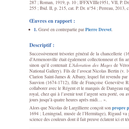
287 ; Roman, 1919, p. 10 ; IFFXVIIIe1951, VII, P. Dr.,
255 ; Ibid. II, p. 215, cat. P. Dr. n°54 ; Perreau, 2013, c
Œuvres en rapport :
1.
Pierre Drevet
Gravé en contrepartie par
.
Descriptif :
Successivement trésorier général de la chancellerie (16
d’Armenonville était également collectionneur et fin 
sinon qu’il contenait
L’Adoration des Mages
de Véron
National Gallery). Fils de l’avocat Nicolas Bertin (v.
Clarion Saint-James & Albany, lequel fut revendu par l
Sauvion (1674-1712), fille de Françoise Geneviève Re
collaborer avec le Régent et le marquis de Dangeau rap
royal, chez qui à l’avenir tout l’argent sera porté, ou a
jours jusqu’à quatre heures après midi… ».
propre p
Alors que Nicolas de Largillierre conçoit son
1694 ; Leningrad, musée de l’Hermitage), Rigaud va p
science des couleurs dont il fait preuve éclatent ici et