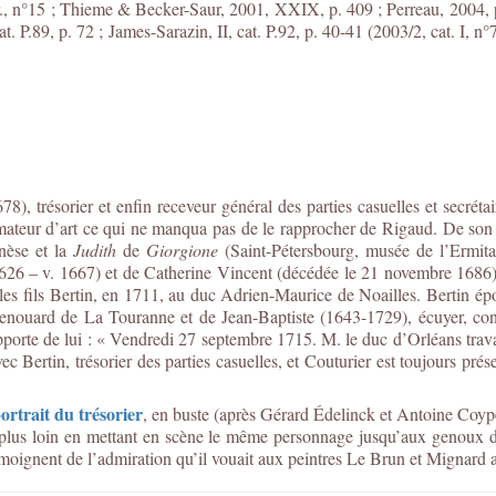
 n°15 ; Thieme & Becker-Saur, 2001, XXIX, p. 409 ; Perreau, 2004, p. 4
at. P.89, p. 72 ;
James-Sarazin, II, cat. P.92, p. 40-41 (2003/2, cat. I, n°
78), trésorier et enfin receveur général des parties casuelles et secrét
amateur d’art ce qui ne manqua pas de le rapprocher de Rigaud. De son 
èse et la
Judith
de
Giorgione
(Saint-Pétersbourg, musée de l’Ermita
 1626 – v. 1667) et de Catherine Vincent (décédée le 21 novembre 1686), 
es fils Bertin, en 1711, au duc Adrien-Maurice de Noailles. Bertin ép
nouard de La Touranne et de Jean-Baptiste (1643-1729), écuyer, conse
porte de lui : « Vendredi 27 septembre 1715. M. le duc d’Orléans travai
vec Bertin, trésorier des parties casuelles, et Couturier est toujours prés
ortrait du trésorier
, en buste (après Gérard Édelinck et Antoine Coype
lus loin en mettant en scène le même personnage jusqu’aux genoux deva
 témoignent de l’admiration qu’il vouait aux peintres Le Brun et Mignard 