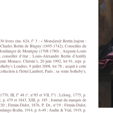
0 livres (ms. 624, f° 3 : « Mons[ieu]r Bertin [rajout :
uis-Charles Bertin de Blagny (1695-1742), Conseiller du
 Boullanger de Montigny (1708-1780) ; Auguste-Louis
, conseiller d’état ; Louis-Alexandre Bertin d’Antilly
te Monaco, Christie’s, 20 juin 1992, lot 91, repr. p.
theby’s Londres, 9 juillet 2008, lot 78 ;
acquit à cette
collection à l'hôtel Lambert, Paris ; sa vente Sotheby's,
1770, III, f° 48 r°, n°85 et VII, f°1 ; Lelong, 1775, p.
, p. 479 et 1843, XIII, p. 185 ; Journal du marquis de
20 ; Firmin-Didot, 1876, P. Dr., n°19 ; Firmin-Didot,
Soulange-Bodin, 1914, p. 6-49 ; Audin & Vial, 1919, p.