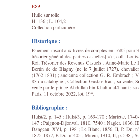
P.89
Huile sur toile
H. 136 ; L. 104,2
Collection particulière
Historique :
Paiement inscrit aux livres de comptes en 1685 pour 33
trésorier général des parties casuelles] ») ; coll. Lo
Roi, Trésorier des Revenus Casuels ; Anne-Marie Le
Bertin de de Blagny (né le 7 juillet 1727), chevalier
(1762-1831) ; ancienne collection G. R. Embrach ; Ven
83 du catalogue ; Collection Gustav Rau ; sa vente, So
vente par le
prince Abdullah bin Khalifa al-Thani ; sa
Paris, 11 octobre 2022, lot. 19*.
Bibliographie :
Hulst/2, p. 145 ; Hulst/3, p. 169-170 ; Mariette, 1740-
147 ; Paignon-Dijonval, 1810, 7540 ; Nagler, 1836, III
Dangeau, XVI, p. 198 ; Le Blanc, 1856, II, P. Dr., n°
1875-1877, P. Dr., n°405 ; Mireur, 1910, II, p. 538 ; 