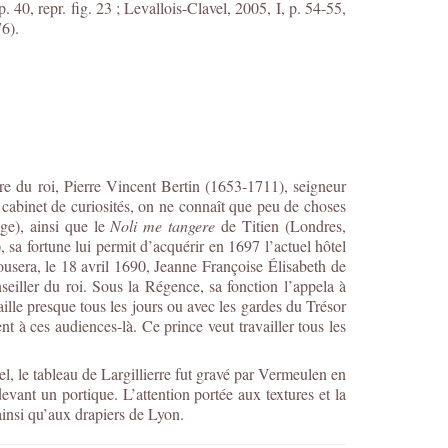
0, repr. fig. 23 ; Levallois-Clavel, 2005, I, p. 54-55,
76)
.
aire du roi, Pierre Vincent Bertin (1653-1711), seigneur
cabinet de curiosités, on ne connaît que peu de choses
ge), ainsi que le
Noli me tangere
de Titien (Londres,
sa fortune lui permit d’acquérir en 1697 l’actuel hôtel
ousera, le 18 avril 1690, Jeanne Françoise Élisabeth de
iller du roi. Sous la Régence, sa fonction l’appela à
lle presque tous les jours ou avec les gardes du Trésor
ent à ces audiences-là. Ce prince veut travailler tous les
l, le tableau de Largillierre fut gravé par Vermeulen en
nt un portique. L’attention portée aux textures et la
ainsi qu’aux drapiers de Lyon.