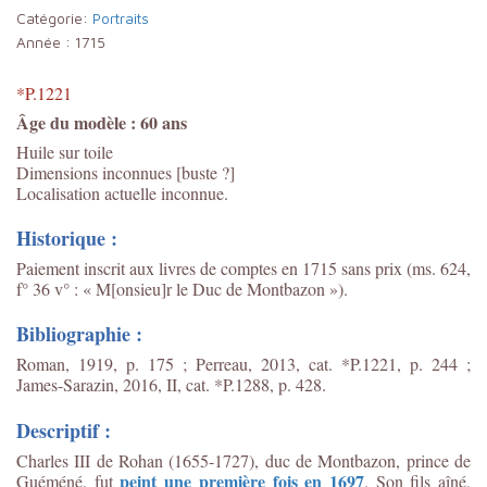
Catégorie:
Portraits
Année :
1715
*P.1221
Âge du modèle : 60 ans
Huile sur toile
Dimensions inconnues [buste ?]
Localisation actuelle inconnue.
Historique :
Paiement inscrit aux livres de comptes en 1715 sans prix (ms. 624,
f° 36 v° : « M[onsieu]r le Duc de Montbazon »).
Bibliographie :
Roman, 1919, p. 175 ; Perreau, 2013, cat. *P.1221, p. 244 ;
James-Sarazin, 2016, II, cat. *P.1288, p. 428.
Descriptif :
Charles III de Rohan (1655-1727), duc de Montbazon, prince de
peint une première fois en 1697
Guéméné, fut
. Son fils aîné,