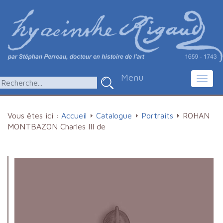
Menu
Toggl
navig
Vous êtes ici :
Accueil
Catalogue
Portraits
ROHAN
MONTBAZON Charles III de