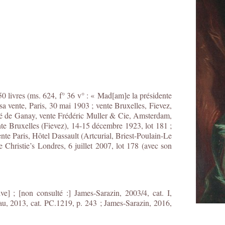
0 livres (ms. 624, f° 36 v° : « Mad[am]e la présidente
a vente, Paris, 30 mai 1903 ; vente Bruxelles, Fievez,
dré de Ganay, vente Frédéric Muller & Cie, Amsterdam,
nte Bruxelles (Fievez), 14-15 décembre 1923, lot 181 ;
ente Paris, Hôtel Dassault (Artcurial, Briest-Poulain-Le
Christie’s Londres, 6 juillet 2007, lot 178 (avec son
e] ; [non consulté :] James-Sarazin, 2003/4, cat. I,
au, 2013, cat. PC.1219, p. 243
; James-Sarazin, 2016,