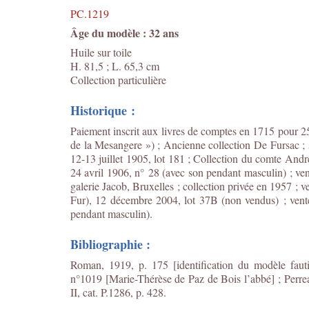
PC.1219
Âge du modèle : 32 ans
Huile sur toile
H. 81,5 ; L. 65,3 cm
Collection particulière
Historique :
Paiement inscrit aux livres de comptes en 1715 pour 25
de la Mesangere ») ; Ancienne collection De Fursac ; s
12-13 juillet 1905, lot 181 ; Collection du comte An
24 avril 1906, n° 28 (avec son pendant masculin) ; ve
galerie Jacob, Bruxelles ; collection privée en 1957 ; v
Fur), 12 décembre 2004, lot 37B (non vendus) ; vente 
pendant masculin).
Bibliographie :
Roman, 1919, p. 175 [identification du modèle fautiv
n°1019 [Marie-Thérèse de Paz de Bois l’abbé] ; Perre
II, cat. P.1286, p. 428.