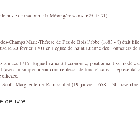
lé le buste de mad[am]e la Mésangère » (ms. 625, f° 31).
-Champs Marie-Thérèse de Paz de Bois l’abbé (1683 - ?) était fille d
usé le 20 février 1703 en l’église de Saint-Étienne des Tonneliers d
des années 1715. Rigaud va ici à l’économie, positionnant sa modèle e
oût (avec un simple rideau comme décor de fond et sans la représenta
 efficace.
cott, Marguerite de Rambouillet (19 janvier 1658 – 30 novembre 1
te oeuvre