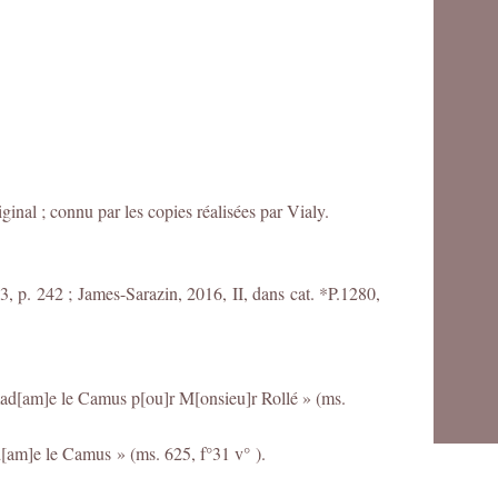
inal ; connu par les copies réalisées par Vialy.
, p. 242 ; James-Sarazin, 2016, II, dans cat. *P.1280,
 mad[am]e le Camus p[ou]r M[onsieu]r Rollé » (ms.
d[am]e le Camus » (ms. 625, f°31 v° ).