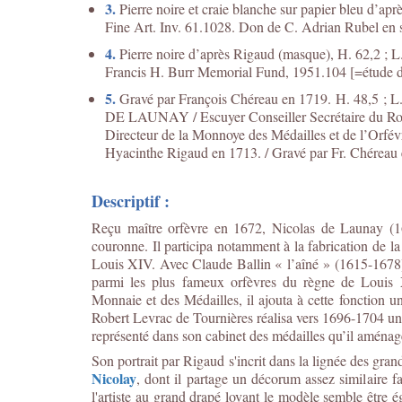
3.
Pierre noire et craie blanche sur papier bleu d’a
Fine Art. Inv. 61.1028. Don de C. Adrian Rubel en
4.
Pierre noire d’après Rigaud (masque), H. 62,2 ; L
Francis H. Burr Memorial Fund, 1951.104 [=étude
5.
Gravé par François Chéreau en 1719. H. 48,5 ; L.
DE LAUNAY / Escuyer Conseiller Secrétaire du Roy,
Directeur de la Monnoye des Médailles et de l’Orfévre
Hyacinthe Rigaud en 1713. / Gravé par Fr. Chéreau
Descriptif :
Reçu maître orfèvre en 1672, Nicolas de Launay (16
couronne. Il participa notamment à la fabrication de l
Louis XIV. Avec Claude Ballin « l’aîné » (1615-1678)
parmi les plus fameux orfèvres du règne de Louis
Monnaie et des Médailles, il ajouta à cette fonction u
Robert Levrac de Tournières réalisa vers 1696-1704 un 
représenté dans son cabinet des médailles qu’il aména
Son portrait par Rigaud s'incrit dans la lignée des grand
Nicolay
, dont il partage un décorum assez similaire f
l'artiste au grand drapé lovant le modèle semble être é