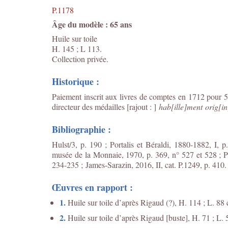
P.1178
Âge du modèle : 65 ans
Huile sur toile
H. 145 ; L 113.
Collection privée.
Historique :
Paiement inscrit aux livres de comptes en 1712 pour 5
directeur des médailles [rajout : ]
hab[ille]ment orig[in
Bibliographie :
Hulst/3, p. 190 ; Portalis et Béraldi, 1880-1882, I, 
musée de la Monnaie, 1970, p. 369, n° 527 et 528 ; Pe
234-235 ; James-Sarazin, 2016, II, cat. P.1249, p. 410.
Œuvres en rapport :
1.
Huile sur toile d’après Rigaud (?), H. 114 ; L. 88 
2.
Huile sur toile d’après Rigaud [buste], H. 71 ; L.