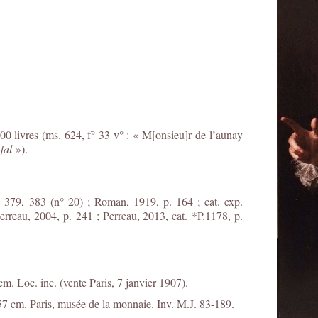
00 livres (ms. 624, f° 33 v° : « M[onsieu]r de l’aunay
]al
»).
p. 379, 383 (n° 20) ; Roman, 1919, p. 164 ; cat. exp.
rreau, 2004, p. 241 ; Perreau, 2013, cat. *P.1178, p.
cm. Loc. inc. (vente Paris, 7 janvier 1907).
 57 cm. Paris, musée de la monnaie. Inv. M.J. 83-189.