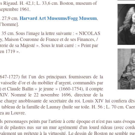
près Rigaud. H. 42,1; L. 33,6 cm. Boston, museum of
 septembre 1961.
Harvard Art Museums/Fogg Museum
. 27,9 cm.
,
 d’homme].
 35 cm. Sous l'image la lettre suivante : « NICOLAS
 Maison Couronne de France et de ses Finances, /
rie de sa Majesté ». Sous le trait carré : « Peint par
 en 1719 ».
47-1727) fut l’un des principaux fournisseurs de la
a vaisselle d’or et du mobilier d’argent, commandés par
 et Claude Ballin « je jeune » (1660-1754), il compte
 XIV. Nommé le 22 novembre 1696, directeur de la
ne charge anoblissante de secrétaire du roi. Louis XIV lui confiera dès 
tableau de la famille de Launay (huile sur toile. H. 56 ; L. 70 cm. Ca
gea au Louvre.
s personnages peints par l'artiste à cette époque et n'est pas sans évoque
ait de pilastres nus sur un mur agrémenté d'un lourd rideau (avec corde
galement un prétexte à la virtuosité. Le dessin de Boston ne semble pas 