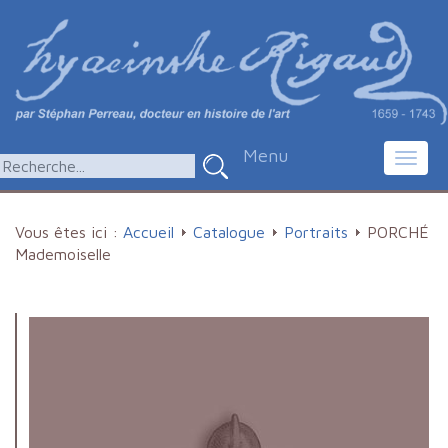
Menu
Toggl
navig
Vous êtes ici :
Accueil
Catalogue
Portraits
PORCHÉ
Mademoiselle