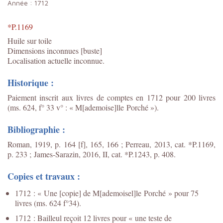
Année :
1712
*P.1169
Huile sur toile
Dimensions inconnues [buste]
Localisation actuelle inconnue.
Historique :
Paiement inscrit aux livres de comptes en 1712 pour 200 livres
(ms. 624, f° 33 v° : « M[ademoise]lle Porché »).
Bibliographie :
Roman, 1919, p. 164 [f], 165, 166 ; Perreau, 2013, cat. *P.1169,
p. 233 ; James-Sarazin, 2016, II, cat. *P.1243, p. 408.
Copies et travaux :
1712 : « Une [copie] de M[ademoisel]le Porché » pour 75
livres (ms. 624 f°34).
1712 : Bailleul reçoit 12 livres pour « une teste de