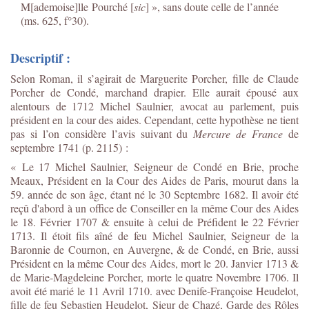
M[ademoise]lle Pourché [
sic
] », sans doute celle de l’année
(ms. 625, f°30).
Descriptif :
Selon Roman, il s’agirait de Marguerite Porcher, fille de Claude
Porcher de Condé, marchand drapier. Elle aurait épousé aux
alentours de 1712 Michel Saulnier, avocat au parlement, puis
président en la cour des aides. Cependant, cette hypothèse ne tient
pas si l’on considère l’avis suivant du
Mercure de France
de
septembre 1741 (p. 2115) :
« Le 17 Michel Saulnier, Seigneur de Condé en Brie, proche
Meaux, Président en la Cour des Aides de Paris, mourut dans la
59. année de son âge, étant né le 30 Septembre 1682. Il avoir été
reçû d'abord à un office de Conseiller en la même Cour des Aides
le 18. Février 1707 & ensuite à celui de Préfident le 22 Février
1713. Il étoit fils aîné de feu Michel Saulnier, Seigneur de la
Baronnie de Cournon, en Auvergne, & de Condé, en Brie, aussi
Président en la même Cour des Aides, mort le 20. Janvier 1713 &
de Marie-Magdeleine Porcher, morte le quatre Novembre 1706. Il
avoit été marié le 11 Avril 1710. avec Denife-Françoise Heudelot,
fille de feu Sebastien Heudelot, Sieur de Chazé, Garde des Rôles