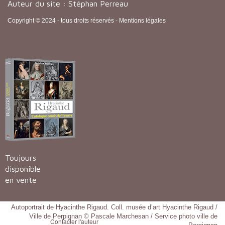
Auteur du site : Stéphan Perreau
Copyright © 2024 - tous droits réservés -
Mentions légales
Toujours
disponible
en vente
Autoportrait de Hyacinthe Rigaud. Coll. musée d’art Hyacinthe Rigaud /
Ville de Perpignan © Pascale Marchesan / Service photo ville de
Contacter l'auteur