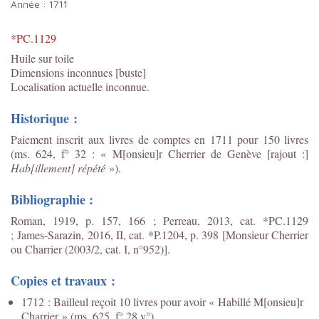
Année :
1711
*PC.1129
Huile sur toile
Dimensions inconnues [buste]
Localisation actuelle inconnue.
Historique :
Paiement inscrit aux livres de comptes en 1711 pour 150 livres
(ms. 624, f° 32 : « M[onsieu]r Cherrier de Genève [rajout :]
Hab[illement] répété
»).
Bibliographie :
Roman, 1919, p. 157, 166 ; Perreau, 2013, cat. *PC.1129
; James-Sarazin, 2016, II, cat. *P.1204, p. 398 [Monsieur Cherrier
ou Charrier (2003/2, cat. I, n°952)].
Copies et travaux :
1712 : Bailleul reçoit 10 livres pour avoir « Habillé M[onsieu]r
Charrier » (ms. 625, f° 28 v°).