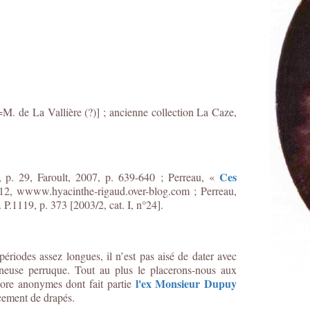
[=M. de La Vallière (?)] ; ancienne collection La Caze,
Ces
 p. 29, Faroult, 2007, p. 639-640 ; Perreau, «
12, wwww.hyacinthe-rigaud.over-blog.com ; Perreau,
 P.1119, p. 373 [2003/2, cat. I, n°24].
périodes assez longues, il n’est pas aisé de dater avec
neuse perruque. Tout au plus le placerons-nous aux
l'ex Monsieur Dupuy
core anonymes dont fait partie
cement de drapés.