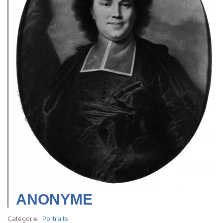
ANONYME
Catégorie:
Portraits