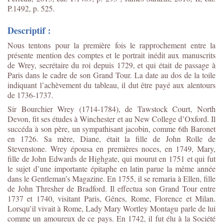
P.1492, p. 525.
Descriptif :
Nous tentons pour la première fois le rapprochement entre la
présente mention des comptes et le portrait inédit aux manuscrits
de Wrey, secrétaire du roi depuis 1729, et qui était de passage à
Paris dans le cadre de son Grand Tour. La date au dos de la toile
indiquant l’achèvement du tableau, il dut être payé aux alentours
de 1736-1737.
Sir Bourchier Wrey (1714-1784), de Tawstock Court, North
Devon, fit ses études à Winchester et au New College d’Oxford. Il
succéda à son père, un sympathisant jacobin, comme 6
th
Baronet
en 1726. Sa mère, Diane, était la fille de John Rolle de
Stevenstone. Wrey épousa en premières noces, en 1749, Mary,
fille de John Edwards de Highgate, qui mourut en 1751 et qui fut
le sujet d’une importante épitaphe en latin parue la même année
dans le Gentleman’s Magazine. En 1755, il se remaria à Ellen, fille
de John Thresher de Bradford. Il effectua son Grand Tour entre
1737 et 1740, visitant Paris, Gênes, Rome, Florence et Milan.
Lorsqu’il vivait à Rome, Lady Mary Wortley Montagu parle de lui
comme un amoureux de ce pays. En 1742, il fut élu à la Société