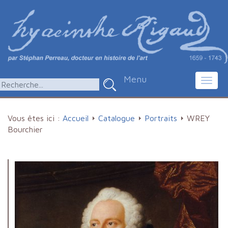
Menu
Toggl
navig
Vous êtes ici :
Accueil
Catalogue
Portraits
WREY
Bourchier