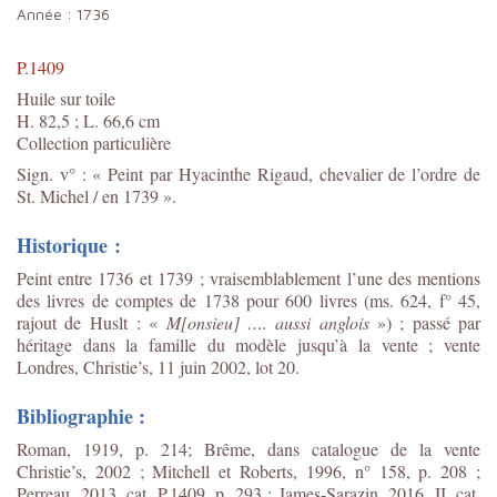
Année :
1736
P.1409
Huile sur toile
H. 82,5 ; L. 66,6 cm
Collection particulière
Sign. v° : « Peint par Hyacinthe Rigaud, chevalier de l’ordre de
St. Michel / en 1739 ».
Historique :
Peint entre 1736 et 1739 ; vraisemblablement l’une des mentions
des livres de comptes de 1738 pour 600 livres
(
ms. 624, f° 45,
rajout de Huslt : «
M[onsieu] …. aussi anglois
»)
; passé par
héritage dans la famille du modèle jusqu’à la vente ; vente
Londres, Christie’s, 11 juin 2002, lot 20.
Bibliographie :
Roman, 1919, p. 214; Brême, dans catalogue de la vente
Christie’s, 2002 ; Mitchell et Roberts, 1996, n° 158, p. 208 ;
Perreau, 2013, cat. P.1409, p. 293 ; James-Sarazin, 2016, II, cat.