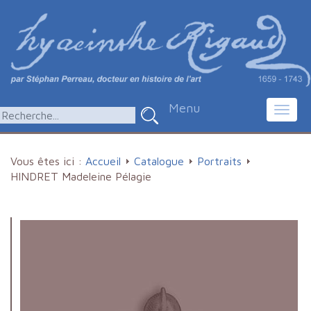
Menu
Toggl
navig
Vous êtes ici :
Accueil
Catalogue
Portraits
HINDRET Madeleine Pélagie