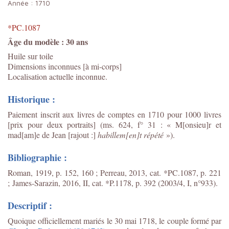
Année :
1710
*PC.1087
Âge du modèle : 30 ans
Huile sur toile
Dimensions inconnues [à mi-corps]
Localisation actuelle inconnue.
Historique :
Paiement inscrit aux livres de comptes en 1710 pour 1000 livres
[prix pour deux portraits] (ms. 624, f° 31 : « M[onsieu]r et
mad[am]e de Jean [rajout :]
habillem[en]t répété
»).
Bibliographie :
Roman, 1919, p. 152, 160 ; Perreau, 2013, cat. *PC.1087, p. 221
;
James-Sarazin, 2016, II, cat. *P.1178, p. 392 (2003/4, I, n°933).
Descriptif :
Quoique officiellement mariés le 30 mai 1718, le couple formé par