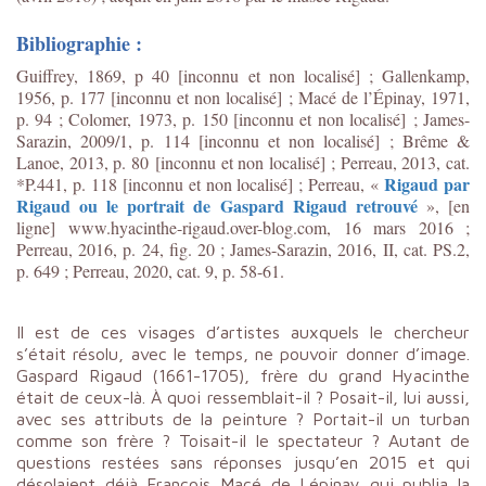
Bibliographie :
Guiffrey, 1869, p 40 [inconnu et non localisé] ; Gallenkamp,
1956, p. 177 [inconnu et non localisé] ; Macé de l’Épinay, 1971,
p. 94 ; Colomer, 1973, p. 150 [inconnu et non localisé] ; James-
Sarazin, 2009/1, p. 114 [inconnu et non localisé] ; Brême &
Lanoe, 2013, p. 80 [inconnu et non localisé] ; Perreau, 2013, cat.
Rigaud par
*P.441, p. 118 [inconnu et non localisé] ;
Perreau, «
Rigaud ou le portrait de Gaspard Rigaud retrouvé
»
, [en
ligne]
www.hyacinthe-rigaud.over-blog.com
, 16 mars 2016 ;
Perreau, 2016, p. 24, fig. 20 ; James-Sarazin, 2016, II, cat. PS.2,
p. 649 ; Perreau, 2020, cat. 9, p. 58-61.
Il est de ces visages d’artistes auxquels le chercheur
s’était résolu, avec le temps, ne pouvoir donner d’image.
Gaspard Rigaud (1661-1705), frère du grand Hyacinthe
était de ceux-là. À quoi ressemblait-il ? Posait-il, lui aussi,
avec ses attributs de la peinture ? Portait-il un turban
comme son frère ? Toisait-il le spectateur ? Autant de
questions restées sans réponses jusqu’en 2015 et qui
désolaient déjà François Macé de Lépinay qui publia la