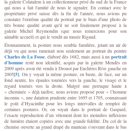
la galerie Colatalem à un collectionneur privé du sud de la France
qui nous a fait l'amitié de nous le signaler. En contact avec le
propriétaire privé suisse dès la fin de l'année, nous avions pu
constater l'extrême qualité du portrait par le biais d'une photo de
très bonne qualité avant qu'il ne soit finalement proposé à la
galerie Michel Reymondin (que nous remercions pour son
aimable accueil) et qui le vendit au musée Rigaud.
Étonnamment, la posture nous sembla familière, jetant un air de
déjà vu qui nous ramenait non seulement au portrait du peintre
Charles de La Fosse
portrait
, élaboré dès 1682, mais aussi à un
d’homme
resté non identifié, acquis par la galerie Mendès en
2009 après avoir été vendu à Drouot par Enchères Rive gauche en
[5]
2005
. On y voyait la même posture, en buste, de face, sur un
fond neutre, les épaules tournées vers la gauche, le visage et le
regard tournés vers la droite. Malgré une perruque haute à
« cheminée » déjà tardive, nous avions proposé pour « l’homme
inconnu », une datation prudente entre 1695 et 1705, connaissant
le goût d’Hyacinthe pour les longs intervalles de remploi de
certaines postures. Or, on voyait dans le portrait de Gaspard,
l’exacte reproduction d’un vêtement dont les moindres inflexions
de lumière étaient copiées avec une grande fidélité. Du col de la
chemise ouverte au grand drapé du manteau s’ouvrant dans le bas