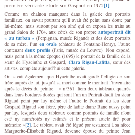
première véritable étude sur Gaspard en 1972
[1]
.
Comme un chaînon manquant dans la galerie des portraits
familiaux, on savait pourtant qu’il avait été peint, sans doute par
lui-même, mais surtout par son aîné qui en exposa les traits au
autoportrait dit
grand Salon de 1704, aux côtés de son propre
« au turban »
(Perpignan, musée Rigaud) et des deux portraits
en ovale
de sa mère, l’un
(château de Fontaine-Henry), l’autre
deux profils
contenant
(Paris, musée du Louvre). Non exposé,
mais peint à la même époque (1695) le portrait de la famille de la
Clara Rigau-Lafitta
sœur de Hyacinthe et Gaspard,
, sœur des
artistes, complète aujourd’hui cette galerie.
On savait également que Hyacinthe avait gardé l’effigie de son
frère auprès de lui, jusqu’à sa mort comme le montrait l’inventaire
après le décès du peintre : « n°361. Item deux tableaux quarrés
dans leurs bordures dorées qui sont l’un un Portrait dudit feu sieur
Rigaud peint par luy même et l’autre le Portrait du feu sieur
Gaspard Rigaud son frère, père de ladite dame Ranc aussy peint
par luy, lesquels deux tableaux comme portraits de famille n’ont
esté ny numérotés ny estimés et le présent article tiré pour
[2]
mémoire »
. Le tableau avait été légué par testament à sa nièce
Marguerite-Élisabeth Rigaud, devenue épouse du peintre Jean