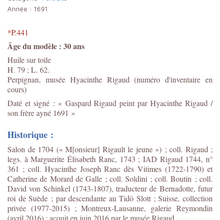
Année :
1691
*P.441
Âge du modèle : 30 ans
Huile sur toile
H. 79 ; L. 62.
Perpignan, musée Hyacinthe Rigaud (numéro d'inventaire en
cours)
Daté et signé : « Gaspard Rigaud peint par Hyacinthe Rigaud /
son frère ayné 1691 »
Historique :
Salon de 1704 (« M[onsieur] Rigault le jeune ») ; coll. Rigaud ;
legs. à Marguerite Élisabeth Ranc, 1743 ; IAD Rigaud 1744, n°
361 ; coll. Hyacinthe Joseph Ranc dès Vitimes (1722-1790) et
Catherine de Morard de Galle ; coll. Soldini ; coll. Boutin ; coll.
David von Schinkel (1743-1807), traducteur de Bernadotte, futur
roi de Suède ; par descendante au Tidö Slott ; Suisse, collection
privée (1977-2015) ; Montreux-Lausanne, galerie Reymondin
(avril 2016) ; acquit en juin 2016 par le musée Rigaud.