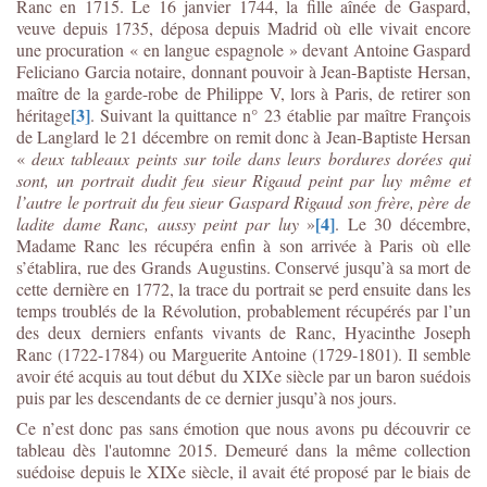
Ranc en 1715. Le 16 janvier 1744, la fille aînée de Gaspard,
veuve depuis 1735, déposa depuis Madrid où elle vivait encore
une procuration « en langue espagnole » devant Antoine Gaspard
Feliciano Garcia notaire, donnant pouvoir à Jean-Baptiste Hersan,
maître de la garde-robe de Philippe V, lors à Paris, de retirer son
[3]
héritage
. Suivant la quittance n° 23 établie par maître François
de Langlard le 21 décembre on remit donc à Jean-Baptiste Hersan
«
deux tableaux peints sur toile dans leurs bordures dorées qui
sont, un portrait dudit feu sieur Rigaud peint par luy même et
l’autre le portrait du feu sieur Gaspard Rigaud son frère, père de
[4]
ladite dame Ranc, aussy peint par luy
»
. Le 30 décembre,
Madame Ranc les récupéra enfin à son arrivée à Paris où elle
s’établira, rue des Grands Augustins. Conservé jusqu’à sa mort de
cette dernière en 1772, la trace du portrait se perd ensuite dans les
temps troublés de la Révolution, probablement récupérés par l’un
des deux derniers enfants vivants de Ranc, Hyacinthe Joseph
Ranc (1722-1784) ou Marguerite Antoine (1729-1801). Il semble
avoir été acquis au tout début du XIXe siècle par un baron suédois
puis par les descendants de ce dernier jusqu’à nos jours.
Ce n’est donc pas sans émotion que nous avons pu découvrir ce
tableau dès l'automne 2015. Demeuré dans la même collection
suédoise depuis le XIXe siècle, il avait été proposé par le biais de