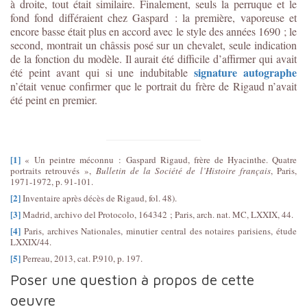
à droite, tout était similaire. Finalement, seuls la perruque et le
fond fond différaient chez Gaspard : la première, vaporeuse et
encore basse était plus en accord avec le style des années 1690 ; le
second, montrait un châssis posé sur un chevalet, seule indication
de la fonction du modèle. Il aurait été difficile d’affirmer qui avait
signature autographe
été peint avant qui si une indubitable
n’était venue confirmer que le portrait du frère de Rigaud n’avait
été peint en premier.
[1]
« Un peintre méconnu : Gaspard Rigaud, frère de Hyacinthe. Quatre
portraits retrouvés »,
Bulletin de la Société de l’Histoire français
, Paris,
1971-1972, p. 91-101.
[2]
Inventaire après décès de Rigaud, fol. 48).
[3]
Madrid, archivo del Protocolo, 164342 ; Paris, arch. nat. MC, LXXIX, 44.
[4]
Paris, archives Nationales, minutier central des notaires parisiens, étude
LXXIX/44.
[5]
Perreau, 2013, cat. P.910, p. 197.
Poser une question à propos de cette
oeuvre