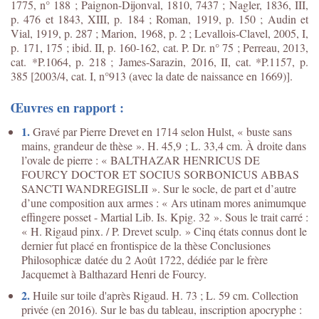
1775, n° 188 ; Paignon-Dijonval, 1810, 7437 ; Nagler, 1836, III,
p. 476 et 1843, XIII, p. 184 ; Roman, 1919, p. 150 ; Audin et
Vial, 1919, p. 287 ; Marion, 1968, p. 2 ; Levallois-Clavel, 2005, I,
p. 171, 175 ; ibid. II, p. 160-162, cat. P. Dr. n° 75 ; Perreau, 2013,
cat. *P.1064, p. 218 ; James-Sarazin, 2016, II, cat. *P.1157, p.
385 [2003/4, cat. I, n°913 (avec la date de naissance en 1669)].
Œuvres en rapport :
1.
Gravé par Pierre Drevet en 1714 selon Hulst, « buste sans
mains, grandeur de thèse ». H. 45,9 ; L. 33,4 cm. À droite dans
l’ovale de pierre : « BALTHAZAR HENRICUS DE
FOURCY DOCTOR ET SOCIUS SORBONICUS ABBAS
SANCTI WANDREGISLII ». Sur le socle, de part et d’autre
d’une composition aux armes : « Ars utinam mores animumque
effingere posset - Martial Lib. Is. Kpig. 32 ». Sous le trait carré :
« H. Rigaud pinx. / P. Drevet sculp. » Cinq états connus dont le
dernier fut placé en frontispice de la thèse Conclusiones
Philosophicæ datée du 2 Août 1722, dédiée par le frère
Jacquemet à Balthazard Henri de Fourcy.
2.
Huile sur toile d'après Rigaud. H. 73 ; L. 59 cm. Collection
privée (en 2016). Sur le bas du tableau, inscription apocryphe :