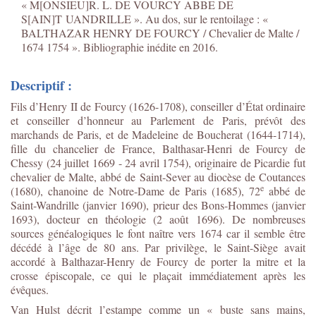
« M[ONSIEU]R. L. DE VOURCY ABBE DE
S[AIN]T UANDRILLE ». Au dos, sur le rentoilage : «
BALTHAZAR HENRY DE FOURCY / Chevalier de Malte /
1674 1754 ». Bibliographie inédite en 2016.
Descriptif :
Fils d’Henry II de Fourcy (1626-1708), conseiller d’État ordinaire
et conseiller d’honneur au Parlement de Paris, prévôt des
marchands de Paris, et de Madeleine de Boucherat (1644-1714),
fille du chancelier de France, Balthasar-Henri de Fourcy de
Chessy (24 juillet 1669 - 24 avril 1754), originaire de Picardie fut
chevalier de Malte, abbé de Saint-Sever au diocèse de Coutances
e
(1680), chanoine de Notre-Dame de Paris (1685), 72
abbé de
Saint-Wandrille (janvier 1690), prieur des Bons-Hommes (janvier
1693), docteur en théologie (2 août 1696). De nombreuses
sources généalogiques le font naître vers 1674 car il semble être
décédé à l’âge de 80 ans. Par privilège, le Saint-Siège avait
accordé à Balthazar-Henry de Fourcy de porter la mitre et la
crosse épiscopale, ce qui le plaçait immédiatement après les
évêques.
Van Hulst décrit l’estampe comme un « buste sans mains,