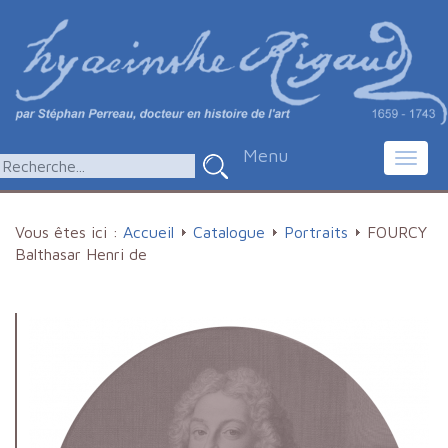
Menu
Toggl
navig
Vous êtes ici :
Accueil
Catalogue
Portraits
FOURCY
Balthasar Henri de