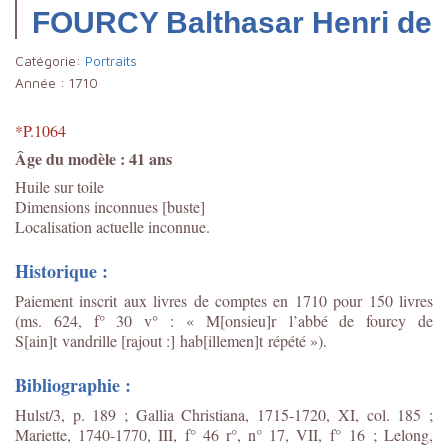
FOURCY Balthasar Henri de
Catégorie:
Portraits
Année :
1710
*P.1064
Âge du modèle : 41 ans
Huile sur toile
Dimensions inconnues [buste]
Localisation actuelle inconnue.
Historique :
Paiement inscrit aux livres de comptes en 1710 pour 150 livres
(ms. 624, f° 30 v° : « M[onsieu]r l’abbé de fourcy de
S[ain]t vandrille [rajout :] hab[illemen]t répété »).
Bibliographie :
Hulst/3, p. 189 ; Gallia Christiana, 1715-1720, XI, col. 185 ;
Mariette, 1740-1770, III, f° 46 r°, n° 17, VII, f° 16 ; Lelong,