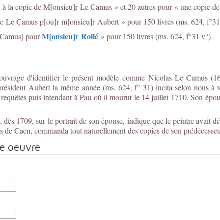
ent à la copie de M[onsieu]r Le Camus » et 20 autres pour « une copie 
 Le Camus p[ou]r m[onsieu]r Aubert » pour 150 livres (ms. 624, f°31
M[onsieu]r Rollé
e Camus] pour
» pour 150 livres (ms. 624, f°31 v°).
 ouvrage d'identifier le présent modèle comme Nicolas Le Camus (162
sident Aubert la même année (ms. 624, f° 31) incita selon nous à vo
quêtes puis intendant à Pau où il mourut le 14 juillet 1710. Son épouse
ès 1709, sur le portrait de son épouse, indique que le peintre avait dé
ces de Caen, commanda tout naturellement des copies de son prédécesse
te oeuvre