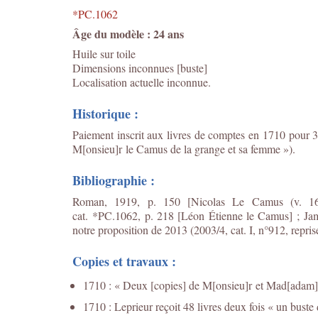
*PC.1062
Âge du modèle : 24 ans
Huile sur toile
Dimensions inconnues [buste]
Localisation actuelle inconnue.
Historique :
Paiement inscrit aux livres de comptes en 1710 pour 30
M[onsieu]r le Camus de la grange et sa femme »).
Bibliographie :
Roman, 1919, p. 150 [Nicolas Le Camus (v. 165
cat. *PC.1062, p. 218 [Léon Étienne le Camus] ; Jame
notre proposition de 2013 (2003/4, cat. I, n°912, repri
Copies et travaux :
1710 : « Deux [copies] de M[onsieu]r et Mad[adam]e
1710 : Leprieur reçoit 48 livres deux fois « un bus