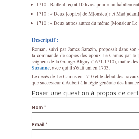
1710 : Bailleul reçoit 10 livres pour « un habillem
1710 : « Deux [copies] de M[onsieu]r et Mad[adam]e
1710 : « Deux autres autres du même [Monsieur L
Descriptif :
Roman, suivi par James-Sarazin, proposait dans son
la commande de copies des époux Le Camus par le pré
seigneur de la Grange-Bligny (1671-1710), maître des re
Suzanne
, avec qui il s'était uni en 1703.
Le décès de Le Camus en 1710 et le début des travaux, d
que successeur d'Aubert à la régie générale des finan
Poser une question à propos de cet
Nom
*
Email
*