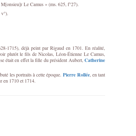
de M[onsieu]r Le Camus » (ms. 625, f°27).
 v°).
8-1715), déjà peint par Rigaud en 1701. En réalité,
ir plutôt le fils de Nicolas, Léon-Étienne Le Camus,
Catherine
 était en effet la fille du président Aubert,
Pierre Rollée
buté les portraits à cette époque.
, en tant
ur en 1710 et 1714.