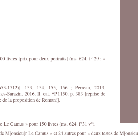
0 livres [prix pour deux portraits] (ms. 624, f° 29 : «
3-1712)], 153, 154, 155, 156 ; Perreau, 2013,
s-Sarazin, 2016, II, cat. *P.1150, p. 383 [reprise de
se de la proposition de Roman)].
 Le Camus » pour 150 livres (ms. 624, f°31 v°).
te de M[onsieu]r Le Camus » et 24 autres pour « deux testes de M[onsi