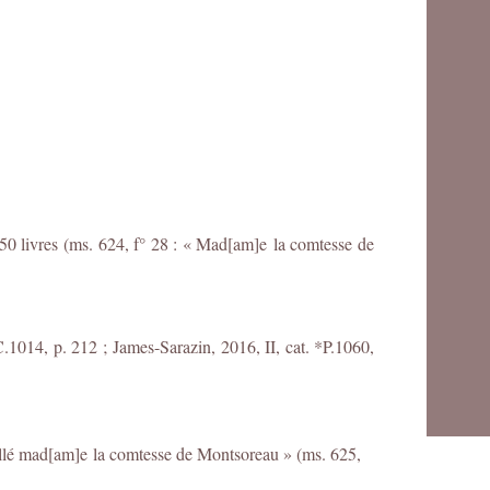
50 livres (ms. 624, f° 28 : « Mad[am]e la comtesse de
C.1014, p. 212 ;
James-Sarazin, 2016, II, cat. *P.1060,
illé mad[am]e la comtesse de Montsoreau » (ms. 625,