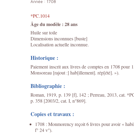
Année :
1708
*PC.1014
Âge du modèle : 28 ans
Huile sur toile
Dimensions inconnues [buste]
Localisation actuelle inconnue.
Historique :
Paiement inscrit aux livres de comptes en 1708 pour 1
Monsoreau [rajout :] hab[illement]. rép[été]. »).
Bibliographie :
Roman, 1919, p. 139 [f], 142 ; Perreau, 2013, cat. *P
p. 358 [2003/2, cat. I, n°869].
Copies et travaux :
1708 : Monmorency reçoit 6 livres pour avoir « hab
f° 24 v°).