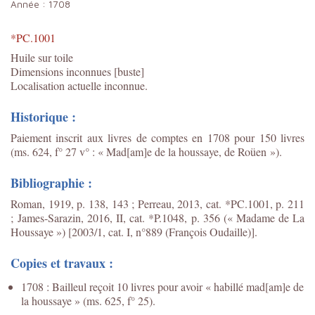
Année :
1708
*PC.1001
Huile sur toile
Dimensions inconnues [buste]
Localisation actuelle inconnue.
Historique :
Paiement inscrit aux livres de comptes en 1708 pour 150 livres
(ms. 624, f° 27 v° : « Mad[am]e de la houssaye, de Roüen »).
Bibliographie :
Roman, 1919, p. 138, 143 ; Perreau, 2013, cat. *PC.1001, p. 211
;
James-Sarazin, 2016, II, cat. *P.1048, p. 356 (« Madame de La
Houssaye ») [2003/1, cat. I, n°889 (François Oudaille)].
Copies et travaux :
1708 : Bailleul reçoit 10 livres pour avoir « habillé mad[am]e de
la houssaye » (ms. 625, f° 25).