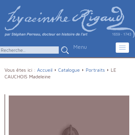
Menu
Toggl
navig
Vous êtes ici :
Accueil
Catalogue
Portraits
LE
CAUCHOIS Madeleine