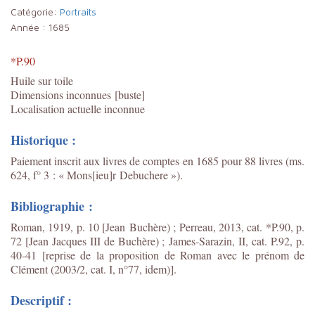
Catégorie:
Portraits
Année :
1685
*P.90
Huile sur toile
Dimensions inconnues
[buste]
Localisation actuelle inconnue
Historique :
Paiement inscrit aux livres de comptes en 1685 pour 88 livres (ms.
624, f° 3 : « Mons[ieu]r
Debuchere »).
Bibliographie :
Roman, 1919, p. 10 [Jean Buchère) ; Perreau, 2013, cat. *P.90, p.
72 [Jean Jacques III de Buchère) ;
James-Sarazin, II, cat. P.92, p.
40-41 [reprise de la proposition de Roman avec le prénom de
Clément (2003/2, cat. I, n°77, idem)]
.
Descriptif :