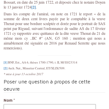
Bossart, en date du 25 juin 1722, et déposée chez le notaire Doyen
[2]
le 13 janvier 1724
.
Dans les compte de l'amiral, on note en 1721 le report « de la
somme de deux cent livres payée par le comptable à la veuve
Thenat pour une bordure sculptée et dorée pour le portrait de SAS
peint par Rigaud, suivant l'ordonnance de sadite AS du 17 février
1721 cy rapportée avec quittance de la dite veuve Thenat du 21 du
même mois cy ..IIC #" (AN, G5 160 ; mention qui nous a
aimablement été signalée en 2016 par Renaud Serrette que nous
remercions).
[1]
BNF, Est., AA 6, thèses 1700-1790, t. II, Mf E023314
[2]
Arch. Nat., Minutier Central, ET/XLIX/509.
* mise à jour 13 octobre 2017
Poser une question à propos de cette
oeuvre
Nom
*