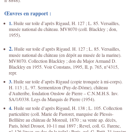
n°8848).
Œuvres en rapport :
1.
Huile sur toile d’après Rigaud, H. 127 ; L. 85. Versailles,
musée national du château. MV8070 (coll. Blackley ; don,
1955).
2.
Huile sur toile d’après Rigaud. H. 127 ; L. 85. Versailles,
musée national du château (en dépôt au musée de la marine).
MV8070. Collection Blackley ; don du Major Armand D.
Blackley en 1955. Voir Constans, 1995, II, p. 765, n°4315,
repr.
3.
Huile sur toile d’après Rigaud (copie tronquée à mi-corps).
H. 113 ; L. 97. Sermentizon (Puy-de-Dôme), château
d’Aulteribe, fondation Onslow de Pierre – C.N.M.H.S. Inv.
SA/1/0338. Legs du Marquis de Pierre (1954).
4.
Huile sur toile d’après Rigaud, H. 138 ; L. 105. Collection
particulière (coll. Marie de Pastoret, marquise de Plessis-
Belllière au château de Moreuil, 1870 ; sa vente ap. décès,
Paris, hôtel Drouot, 10-11 mai 1897 ; Revel, coll. G. Farenc,
n° 126 [inscr. au dos de la toile] ; Paris, gal. G. Petit, 31 janvier