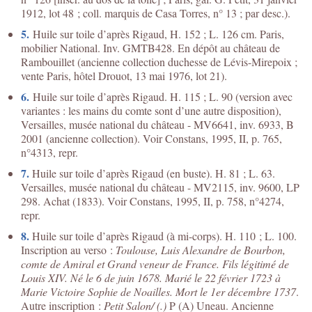
1912, lot 48 ; coll. marquis de Casa Torres, n° 13 ; par desc.).
5.
Huile sur toile d’après Rigaud, H. 152 ; L. 126 cm. Paris,
mobilier National. Inv. GMTB428. En dépôt au château de
Rambouillet (ancienne collection duchesse de Lévis-Mirepoix ;
vente Paris, hôtel Drouot, 13 mai 1976, lot 21).
6.
Huile sur toile d’après Rigaud. H. 115 ; L. 90 (version avec
variantes : les mains du comte sont d’une autre disposition),
Versailles, musée national du château - MV6641, inv. 6933, B
2001 (ancienne collection). Voir Constans, 1995, II, p. 765,
n°4313, repr.
7.
Huile sur toile d’après Rigaud (en buste). H. 81 ; L. 63.
Versailles, musée national du château - MV2115, inv. 9600, LP
298. Achat (1833). Voir Constans, 1995, II, p. 758, n°4274,
repr.
8.
Huile sur toile d’après Rigaud (à mi-corps). H. 110 ; L. 100.
Inscription au verso :
Toulouse, Luis Alexandre de Bourbon,
comte de Amiral et Grand veneur de France. Fils légitimé de
Louis XIV. Né le 6 de juin 1678. Marié le 22 février 1723 à
Marie Victoire Sophie de Noailles. Mort le 1er décembre 1737
.
Autre inscription :
Petit Salon/ (.)
P (A) Uneau. Ancienne