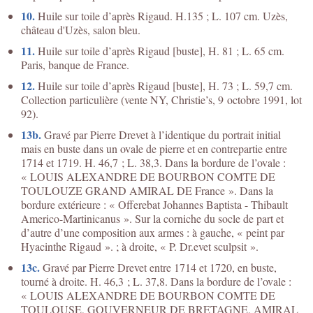
10.
Huile sur toile d’après Rigaud. H.135 ; L. 107 cm. Uzès,
château d'Uzès, salon bleu.
11.
Huile sur toile d’après Rigaud [buste], H. 81 ; L. 65 cm.
Paris, banque de France.
12.
Huile sur toile d’après Rigaud [buste], H. 73 ; L. 59,7 cm.
Collection particulière (vente NY, Christie’s, 9 octobre 1991, lot
92).
13b.
Gravé par Pierre Drevet à l’identique du portrait initial
mais en buste dans un ovale de pierre et en contrepartie entre
1714 et 1719. H. 46,7 ; L. 38,3. Dans la bordure de l’ovale :
« LOUIS ALEXANDRE DE BOURBON COMTE DE
TOULOUZE GRAND AMIRAL DE France ». Dans la
bordure extérieure : « Offerebat Johannes Baptista - Thibault
Americo-Martinicanus ». Sur la corniche du socle de part et
d’autre d’une composition aux armes : à gauche, « peint par
Hyacinthe Rigaud ». ; à droite, « P. Dr.evet sculpsit ».
13c.
Gravé par Pierre Drevet entre 1714 et 1720, en buste,
tourné à droite. H. 46,3 ; L. 37,8. Dans la bordure de l’ovale :
« LOUIS ALEXANDRE DE BOURBON COMTE DE
TOULOUSE, GOUVERNEUR DE BRETAGNE, AMIRAL