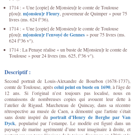
1714 : « Une [copie] de M[onsieu]r le comte de Toulouse
m[onsieu]r Fleury
p[ou]r.
, gouverneur de Quimper » pour 75
livres (ms. 624 f°36).
1714 : « Une [copie] de M[onsieu]r le comte de Toulouse
m[onsieu]r l’envoyé de Gennes
p[ou]r.
» pour 75 livres (ms.
624 f°36 v°).
1714 : La Penaye réalise « un buste de M[onsieu]r le comte de
Toulouse » pour 24 livres (ms. 625, f°36 v°).
Descriptif :
Second portrait de Louis-Alexandre de Bourbon (1678-1737),
celui peint en buste en 1690
comte de Toulouse, après
, à l'âge de
12 ans. Si l’original n’est toujours pas localisé, nous en
connaissons de nombreuses copies qui avouent leur dette à
l’atelier de Rigaud. Marcheteau de Quincay, dans sa récentre
rétrospective au musée de Caen, a démontré que l'artiste s’était
portrait d’Henry de Berghe par Van
sans doute inspiré du
Dyck
, popularisé par l’estampe. Le modèle est figuré dans un
paysage de marine agrémenté d’une tour imaginaire à droite, et