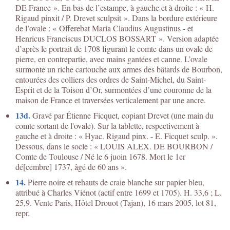
DE France ». En bas de l’estampe, à gauche et à droite : « H.
Rigaud pinxit / P. Drevet sculpsit ». Dans la bordure extérieure
de l’ovale : « Offerebat Maria Claudius Augustinus - et
Henricus Franciscus DUCLOS BOSSART ». Version adaptée
d’après le portrait de 1708 figurant le comte dans un ovale de
pierre, en contrepartie, avec mains gantées et canne. L’ovale
surmonte un riche cartouche aux armes des bâtards de Bourbon,
entourées des colliers des ordres de Saint-Michel, du Saint-
Esprit et de la Toison d’Or, surmontées d’une couronne de la
maison de France et traversées verticalement par une ancre.
13d.
Gravé par Étienne Ficquet, copiant Drevet (une main du
comte sortant de l'ovale). Sur la tablette, respectivement à
gauche et à droite : « Hyac. Rigaud pinx. - E. Ficquet sculp. ».
Dessous, dans le socle : « LOUIS ALEX. DE BOURBON /
Comte de Toulouse / Né le 6 juoin 1678. Mort le 1er
dé[cembre] 1737, âgé de 60 ans ».
14.
Pierre noire et rehauts de craie blanche sur papier bleu,
attribué à Charles Viénot (actif entre 1699 et 1705). H. 33,6 ; L.
25,9. Vente Paris, Hôtel Drouot (Tajan), 16 mars 2005, lot 81,
repr.