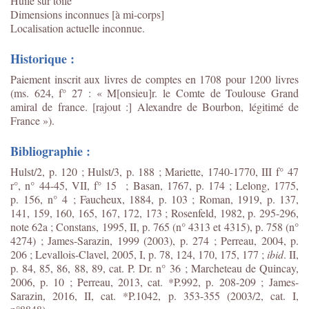
Huile sur toile
Dimensions inconnues [à mi-corps]
Localisation actuelle inconnue.
Historique :
Paiement inscrit aux livres de comptes en 1708 pour 1200 livres
(ms. 624, f° 27 : « M[onsieu]r. le Comte de Toulouse Grand
amiral de france. [rajout :] Alexandre de Bourbon, légitimé de
France »).
Bibliographie :
Hulst/2, p. 120 ; Hulst/3, p. 188 ; Mariette, 1740-1770, III f° 47
r°, n° 44-45, VII, f° 15 ; Basan, 1767, p. 174 ; Lelong, 1775,
p. 156, n° 4 ; Faucheux, 1884, p. 103 ; Roman, 1919, p. 137,
141, 159, 160, 165, 167, 172, 173 ; Rosenfeld, 1982, p. 295-296,
note 62a ; Constans, 1995, II, p. 765 (n° 4313 et 4315), p. 758 (n°
4274) ; James-Sarazin, 1999 (2003), p. 274 ; Perreau, 2004, p.
206 ; Levallois-Clavel, 2005, I, p. 78, 124, 170, 175, 177 ;
ibid
. II,
p. 84, 85, 86, 88, 89, cat. P. Dr. n° 36 ; Marcheteau de Quincay,
2006, p. 10 ; Perreau, 2013, cat. *P.992, p. 208-209 ; James-
Sarazin, 2016, II, cat. *P.1042, p. 353-355 (2003/2, cat. I,