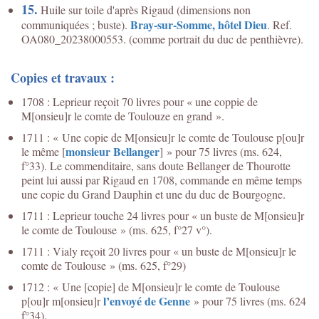
15.
Huile sur toile d'après Rigaud (dimensions non
Bray-sur-Somme, hôtel Dieu
communiquées ; buste).
. Ref.
OA080_20238000553. (comme portrait du duc de penthièvre).
Copies et travaux :
1708 : Leprieur reçoit 70 livres pour « une coppie de
M[onsieu]r le comte de Toulouze en grand ».
1711 : « Une copie de M[onsieu]r le comte de Toulouse p[ou]r
monsieur Bellanger
le même [
] » pour 75 livres (ms. 624,
f°33). Le commenditaire, sans doute Bellanger de Thourotte
peint lui aussi par Rigaud en 1708, commande en même temps
une copie du Grand Dauphin et une du duc de Bourgogne.
1711 : Leprieur touche 24 livres pour « un buste de M[onsieu]r
le comte de Toulouse » (ms. 625, f°27 v°).
1711 : Vialy reçoit 20 livres pour « un buste de M[onsieu]r le
comte de Toulouse » (ms. 625, f°29)
1712 : « Une [copie] de M[onsieu]r le comte de Toulouse
l’envoyé de Genne
p[ou]r m[onsieu]r
» pour 75 livres (ms. 624
f°34).