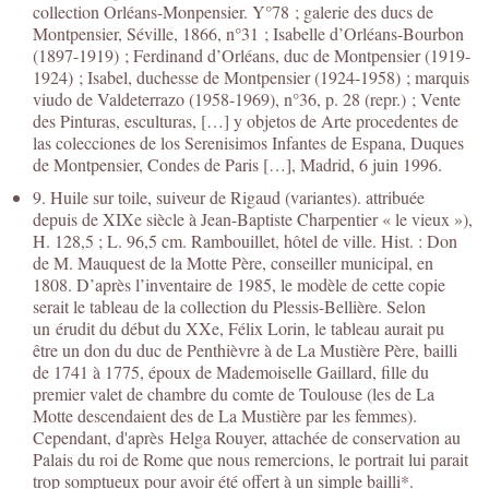
collection Orléans-Monpensier. Y°78 ; galerie des ducs de
Montpensier, Séville, 1866, n°31 ; Isabelle d’Orléans-Bourbon
(1897-1919) ; Ferdinand d’Orléans, duc de Montpensier (1919-
1924) ; Isabel, duchesse de Montpensier (1924-1958) ; marquis
viudo de Valdeterrazo (1958-1969), n°36, p. 28 (repr.) ; Vente
des Pinturas, esculturas, […] y objetos de Arte procedentes de
las colecciones de los Serenisimos Infantes de Espana, Duques
de Montpensier, Condes de Paris […], Madrid, 6 juin 1996.
9. Huile sur toile, suiveur de Rigaud (variantes). attribuée
depuis de XIXe siècle à Jean-Baptiste Charpentier « le vieux »),
H. 128,5 ; L. 96,5 cm. Rambouillet, hôtel de ville. Hist. : Don
de M. Mauquest de la Motte Père, conseiller municipal, en
1808. D’après l’inventaire de 1985, le modèle de cette copie
serait le tableau de la collection du Plessis-Bellière. Selon
un érudit du début du XXe, Félix Lorin, le tableau aurait pu
être un don du duc de Penthièvre à de La Mustière Père, bailli
de 1741 à 1775, époux de Mademoiselle Gaillard, fille du
premier valet de chambre du comte de Toulouse (les de La
Motte descendaient des de La Mustière par les femmes).
Cependant, d'après Helga Rouyer, attachée de conservation au
Palais du roi de Rome que nous remercions, le portrait lui parait
trop somptueux pour avoir été offert à un simple bailli*.