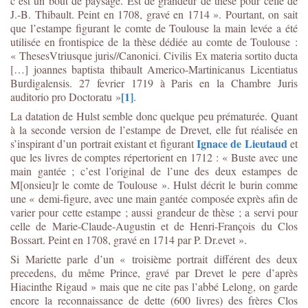
c’est un bout de paysage. Est de grandeur de thèse pour celle de
J.-B. Thibault. Peint en 1708, gravé en 1714 ». Pourtant, on sait
que l’estampe figurant le comte de Toulouse la main levée a été
utilisée en frontispice de la thèse dédiée au comte de Toulouse :
« ThesesVtriusque juris//Canonici. Civilis Ex materia sortito ducta
[…] joannes baptista thibault Americo-Martinicanus Licentiatus
Burdigalensis. 27 fevrier 1719 à Paris en la Chambre Juris
[1]
auditorio pro Doctoratu »
.
La datation de Hulst semble donc quelque peu prématurée. Quant
à la seconde version de l’estampe de Drevet, elle fut réalisée en
Ignace de Lieutaud
s’inspirant d’un portrait existant et figurant
et
que les livres de comptes répertorient en 1712 : « Buste avec une
main gantée ; c’est l’original de l’une des deux estampes de
M[onsieu]r le comte de Toulouse ». Hulst décrit le burin comme
une « demi-figure, avec une main gantée composée exprès afin de
varier pour cette estampe ; aussi grandeur de thèse ; a servi pour
celle de Marie-Claude-Augustin et de Henri-François du Clos
Bossart. Peint en 1708, gravé en 1714 par P. Dr.evet ».
Si Mariette parle d’un « troisième portrait différent des deux
precedens, du même Prince, gravé par Drevet le pere d’après
Hiacinthe Rigaud » mais que ne cite pas l’abbé Lelong, on garde
encore la reconnaissance de dette (600 livres) des frères Clos