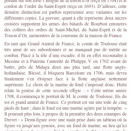
portant sur son torse l’insigne de la toison d’or (reçu en 1704) et le
cordon de l’ordre du Saint-Esprit (reçu en 1693). D’ailleurs, cette
dernière distinction est parfois représentée avec variantes sur les
différentes copies. La gravure, quant à elle représente deux ancres
croisées supportent les armes des bâtards de Bourbon entourées
des colliers des ordres de Saint-Michel, du Saint-Esprit et de la
Toison d’Or, surmontées de la couronne de la maison de France.
En tant que Grand Amiral de France, le comte de Toulouse était
très aimé de ses subordonnés et ne manquait pas de mérite au
combat. Placé à la tête d’une escadre, il fit en effet reconnaître à
Messine et à Palerme l’autorité de Philippe V en 1702 avant de
battre, près de Malaga deux ans plus tard, une flotte anglo-
hollandaise. Blessé, il bloquera Barcelone en 1706, mais devra
finalement s’en éloigner face à la flotte anglaise nettement
supérieure. Le choix de la marine de fond s’imposait donc. Hulst
relate la genèse de cette seconde effigie : « Cette même année
1708, il commença le portrait de M. le comte de Toulouse, fils du
roi et grand amiral de France. Ce portrait est sur une toile de cinq
pieds de haut ; dans le fond est une marine agitée par la tempête. »
Il poursuit plus loin, à propos de la première des deux estampes de
Drevet : « Demi-figure avec une main prise dans un tableau où la
figure va jusqu’aux genoux, avec un fond de marine, au lieu qu’ici