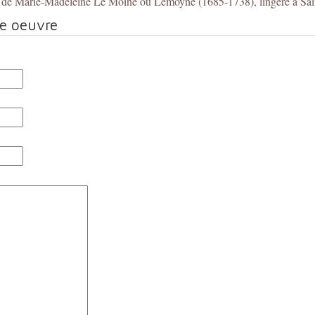
x de Marie-Madeleine Le Moine ou Lemoyne (1685-1738), lingère à Sa
te oeuvre