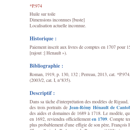
*P.974
Huile sur toile
Dimensions inconnues [buste]
Localisation actuelle inconnue.
Historique :
Paiement inscrit aux livres de comptes en 1707 pour 15
[rajout :] Henault »).
Bibliographie :
Roman, 1919, p. 130, 132 ; Perreau, 2013, cat. *P.974
(2003/2, cat. I, n°835).
Descriptif :
Dans sa tâche d'interprétation des modèles de Rigaud,
Jean-Rémy Hénault de Canto
des trois portraits de
des aides et domaines de 1689 à 1718. Le modèle, qui s
en 1709
en 1692, reviendra officiellement
. Compte ten
plus probablement d'une effigie de son père, François H