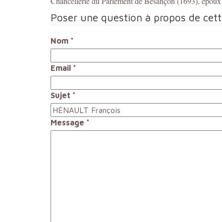
Chancellerie du Parlement de Besançon (1693), épou
Poser une question à propos de cet
Nom
*
Email
*
Sujet
*
Message
*