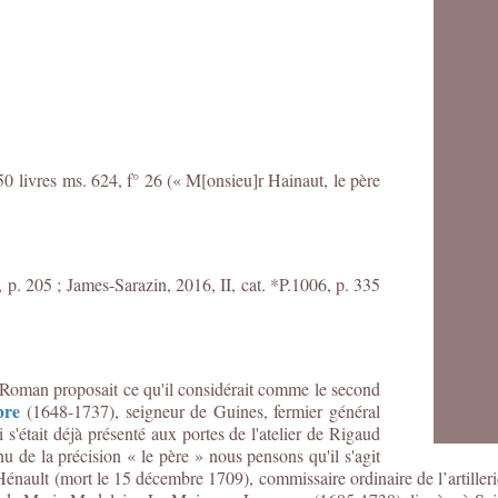
0 livres ms. 624, f° 26 (« M[onsieu]r Hainaut, le père
, p. 205 ;
James-Sarazin, 2016, II, cat. *P.1006, p. 335
 Roman proposait ce qu'il considérait comme le second
bre
(1648-1737), seigneur de Guines, fermier général
'était déjà présenté aux portes de l'atelier de Rigaud
u de la précision « le père » nous pensons qu'il s'agit
énault (mort le 15 décembre 1709), commissaire ordinaire de l’artillerie