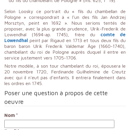
du fils du chambélant de Pologne » (ms. 625, f° 19).
Selon Loosky ce portrait du « fils du chambellan de
Pologne » correspondrait à « l’un des fils Jan Andrzej
Morsztyn, peint en 1692 ». Nous serions tentés de
proposer, avec la plus grande prudence, Ulrik-Frederik de
Lowendhal (1694-ap. 1745), frère du
comte de
Lowendhal
peint par Rigaud en 1713 et tous deux fils du
baron baron Ulrik Frederik Valdemar Âge (1660-1740),
chambélant du roi de Pologne auprès duquel il entre en
service justement vers 1705-1706.
Notre modèle, à son tour chambelant du roi, épousera le
20 novembre 1720, Ferdinande Guilhelmine de Creutz
avec qui il n'eut pas d'enfants. Il entrera finalement dans
les ordres en 1745.
Poser une question à propos de cette
oeuvre
Nom
*