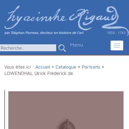
Menu
Toggl
navig
Vous êtes ici :
Accueil
Catalogue
Portraits
LOWENDHAL Ulrick Frédérick de