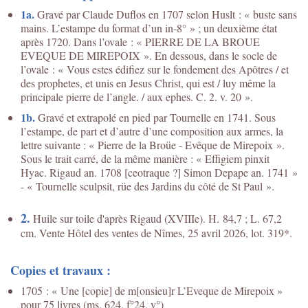
1a.
Gravé par Claude Duflos en 1707 selon Huslt : « buste sans
mains. L’estampe du format d’un in-8° » ; un deuxième état
après 1720. Dans l’ovale : « PIERRE DE LA BROUE
EVEQUE DE MIREPOIX ». En dessous, dans le socle de
l’ovale : « Vous estes édifiez sur le fondement des Apôtres / et
des prophetes, et unis en Jesus Christ, qui est / luy même la
principale pierre de l’angle. / aux ephes. C. 2. v. 20 ».
1b.
Gravé et extrapolé en pied par Tournelle en 1741. Sous
l’estampe, de part et d’autre d’une composition aux armes, la
lettre suivante : « Pierre de la Broüe - Evêque de Mirepoix ».
Sous le trait carré, de la même manière : « Effigiem pinxit
Hyac. Rigaud an. 1708 [ceotraque ?] Simon Depape an. 1741 »
- « Tournelle sculpsit, rüe des Jardins du côté de St Paul ».
2.
Huile sur toile d'après Rigaud (XVIIIe). H. 84,7 ; L. 67,2
cm. Vente Hôtel des ventes de Nîmes, 25 avril 2026, lot. 319*.
Copies et travaux :
1705 : « Une [copie] de m[onsieu]r L’Eveque de Mirepoix »
pour 75 livres (ms. 624, f°24, v°)