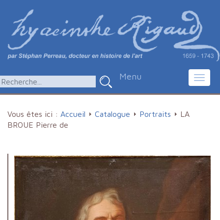
Menu
Toggl
navig
Vous êtes ici :
Accueil
Catalogue
Portraits
LA
BROUE Pierre de