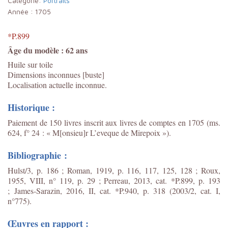
Catégorie:
Portraits
Année :
1705
*P.899
Âge du modèle : 62 ans
Huile sur toile
Dimensions inconnues [buste]
Localisation actuelle inconnue.
Historique :
Paiement de 150 livres inscrit aux livres de comptes en 1705 (ms.
624, f° 24 : « M[onsieu]r L’eveque de Mirepoix »).
Bibliographie :
Hulst/3, p. 186 ; Roman, 1919, p. 116, 117, 125, 128 ; Roux,
1955, VIII, n° 119, p. 29 ; Perreau, 2013, cat. *P.899, p. 193
;
James-Sarazin, 2016, II, cat. *P.940, p. 318 (2003/2, cat. I,
n°775).
Œuvres en rapport :