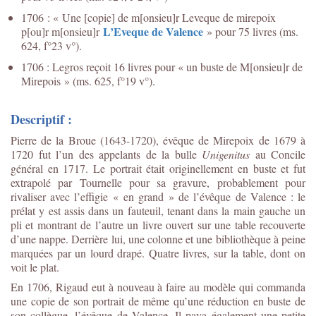
1706 : « Une [copie] de m[onsieu]r Leveque de mirepoix
L’Eveque de Valence
p[ou]r m[onsieu]r
» pour 75 livres (ms.
624, f°23 v°).
1706 : Legros reçoit 16 livres pour « un buste de M[onsieu]r de
Mirepois » (ms. 625, f°19 v°).
Descriptif :
Pierre de la Broue (1643-1720), évêque de Mirepoix de 1679 à
1720 fut l’un des appelants de la bulle
Unigenitus
au Concile
général en 1717. Le portrait était originellement en buste et fut
extrapolé par Tournelle pour sa gravure, probablement pour
rivaliser avec l’effigie « en grand » de l’évêque de Valence : le
prélat y est assis dans un fauteuil, tenant dans la main gauche un
pli et montrant de l’autre un livre ouvert sur une table recouverte
d’une nappe. Derrière lui, une colonne et une bibliothèque à peine
marquées par un lourd drapé. Quatre livres, sur la table, dont on
voit le plat.
En 1706, Rigaud eut à nouveau à faire au modèle qui commanda
une copie de son portrait de même qu’une réduction en buste de
son collègue, l’évêque de Valence. Il paya également une petite