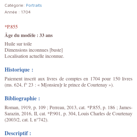
Catégorie:
Portraits
Année :
1704
*P.855
Âge du modèle : 33 ans
Huile sur toile
Dimensions inconnues [buste]
Localisation actuelle inconnue.
Historique :
Paiement inscrit aux livres de comptes en 1704 pour 150 livres
(ms. 624, f° 23 : « M[onsieu]r le prince de Courtenay »).
Bibliographie :
Roman, 1919, p. 109 ; Perreau, 2013, cat. *P.855, p. 186 ;
James-
Sarazin, 2016, II, cat. *P.901, p. 304, Louis Charles de Courtenay
(2003/2, cat. I, n°742).
Descriptif :