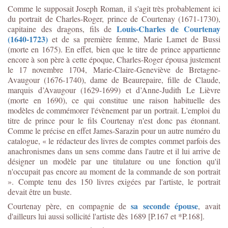
Comme le supposait Joseph Roman, il s'agit très probablement ici
du portrait de Charles-Roger, prince de Courtenay (1671-1730),
Louis-Charles de Courtenay
capitaine des dragons, fils de
(1640-1723)
et de sa première femme, Marie Lamet de Bussi
(morte en 1675). En effet, bien que le titre de prince appartienne
encore à son père à cette époque, Charles-Roger épousa justement
le 17 novembre 1704,
Marie-Claire-Geneviève de Bretagne-
Avaugour (1676-1740), dame de Beaurepaire, fille de Claude,
marquis d’Avaugour (1629-1699) et d’Anne-Judith Le Lièvre
(morte en 1690), ce qui constitue une raison habituelle des
modèles de commémorer l'évènement par un portrait. L'emploi du
titre de prince pour le fils Courtenay n'est donc pas étonnant.
Comme le précise en effet James-Sarazin pour un autre numéro du
catalogue, « le rédacteur des livres de comptes commet parfois des
anachronismes dans un sens comme dans l'autre et il lui arrive de
désigner un modèle par une titulature ou une fonction qu'il
n'occupait pas encore au moment de la commande de son portrait
».
Compte tenu des 150 livres exigées par l'artiste, le portrait
devait être un buste.
sa seconde épouse
Courtenay père, en compagnie de
, avait
d'ailleurs lui aussi sollicité l'artiste dès 1689 [P.167 et *P.168].