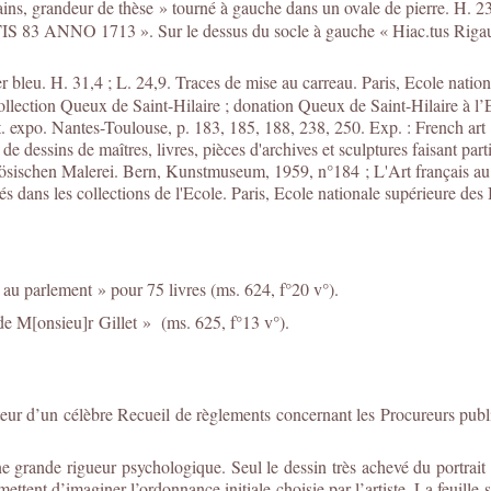
ns, grandeur de thèse » tourné à gauche dans un ovale de pierre. H. 2
713 ». Sur le dessus du socle à gauche « Hiac.tus Rigaud pinxi
er bleu. H. 31,4 ; L. 24,9. Traces de mise au carreau. Paris, Ecole nati
ollection Queux de Saint-Hilaire ; donation Queux de Saint-Hilaire à l’
Cat. expo. Nantes-Toulouse, p. 183, 185, 188, 238, 250. Exp. : French 
e dessins de maîtres, livres, pièces d'archives et sculptures faisant part
zösischen Malerei. Bern, Kunstmuseum, 1959, n°184 ; L'Art français au 
s dans les collections de l'Ecole. Paris, Ecole nationale supérieure des
au parlement » pour 75 livres (ms. 624, f°20 v°).
 de M[onsieu]r Gillet » (ms. 625, f°13 v°).
eur d’un célèbre Recueil de règlements concernant les Procureurs publi
une grande rigueur psychologique. Seul le dessin très achevé du portrait
ettent d’imaginer l’ordonnance initiale choisie par l’artiste. La feuille