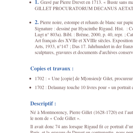
1.
Gravé par Pierre Drevet en 1713. « Buste sans mai
GILLET PROCURATORUM DECANUS AETATIS 83 ANNO 1
2.
Pierre noire, estompe et rehauts de blanc sur papi
Signature : dessiné par Hyacinthe Rigaud. Hist. : C
Lugt n° 803a). Bibl. : Brême, 2000, p. 40, repr. ; 
Art français des XVIIe et XVIIIe siècles. Exposition d
Arts, 1933, n°147 ; Das 17. Jahrhundert in der fran
sculptures, gravures et documents d'archives conservé
Copies et travaux :
1702 : « Une [copie] de M[onsieu]r Gilet, procureur 
1702 : Delaunay touche 10 livres pour « un portrait
Descriptif :
Né à Montmorency, Pierre Gillet (1628-1720) est l’aut
le nom de « Code Gillet ».
Il avait donc 74 ans lorsque Rigaud fit ce portrait d’
Paris, et la gravure de Drevet en contrepartie, nous perm