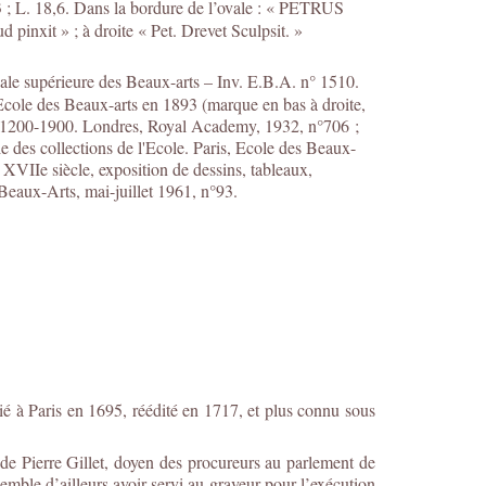
3 ; L. 18,6. Dans la bordure de l’ovale : « PETRUS
t » ; à droite « Pet. Drevet Sculpsit. »
onale supérieure des Beaux-arts – Inv. E.B.A. n° 1510.
Ecole des Beaux-arts en 1893 (marque en bas à droite,
art 1200-1900. Londres, Royal Academy, 1932, n°706 ;
ie des collections de l'Ecole. Paris, Ecole des Beaux-
XVIIe siècle, exposition de dessins, tableaux,
 Beaux-Arts, mai-juillet 1961, n°93.
é à Paris en 1695, réédité en 1717, et plus connu sous
 de Pierre Gillet, doyen des procureurs au parlement de
 semble d’ailleurs avoir servi au graveur pour l’exécution