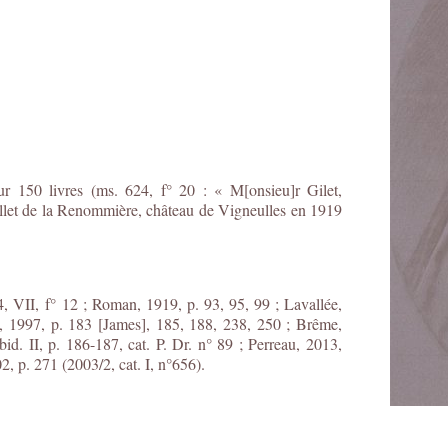
r 150 livres (ms. 624, f° 20 : « M[onsieu]r Gilet,
illet de la Renommière, château de Vigneulles en 1919
84, VII, f° 12 ; Roman, 1919, p. 93, 95, 99 ; Lavallée,
, 1997, p. 183 [James], 185, 188, 238, 250 ; Brême,
bid. II, p. 186-187, cat. P. Dr. n° 89 ; Perreau, 2013,
2, p. 271 (2003/2, cat. I, n°656).