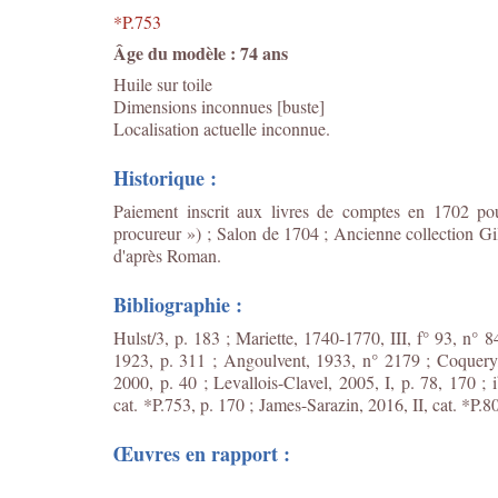
*P.753
Âge du modèle : 74 ans
Huile sur toile
Dimensions inconnues [buste]
Localisation actuelle inconnue.
Historique :
Paiement inscrit aux livres de comptes en 1702 pou
procureur ») ; Salon de 1704 ; Ancienne collection G
d'après Roman.
Bibliographie :
Hulst/3, p. 183 ; Mariette, 1740-1770, III, f° 93, n° 
1923, p. 311 ; Angoulvent, 1933, n° 2179 ; Coquery
2000, p. 40 ; Levallois-Clavel, 2005, I, p. 78, 170 ; i
cat. *P.753, p. 170 ;
James-Sarazin, 2016, II, cat. *P.80
Œuvres en rapport :