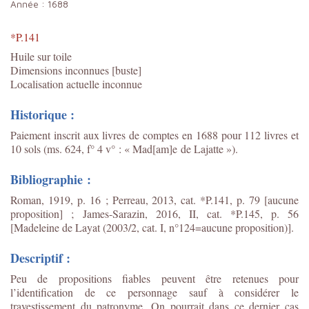
Année :
1688
*P.141
Huile sur toile
Dimensions inconnues
[buste]
Localisation actuelle inconnue
Historique :
Paiement inscrit aux livres de comptes en 1688 pour 112 livres et
10 sols (ms. 624, f° 4 v° : « Mad[am]e
de Lajatte »).
Bibliographie :
Roman, 1919, p. 16 ; Perreau, 2013, cat. *P.141, p. 79 [aucune
proposition] ;
James-Sarazin, 2016, II, cat. *P.145, p. 56
[Madeleine de Layat (2003/2, cat. I, n°124=aucune proposition)].
Descriptif :
Peu de propositions fiables peuvent être retenues pour
l’identification de ce personnage sauf à considérer le
travestissement du patronyme. On pourrait dans ce dernier cas