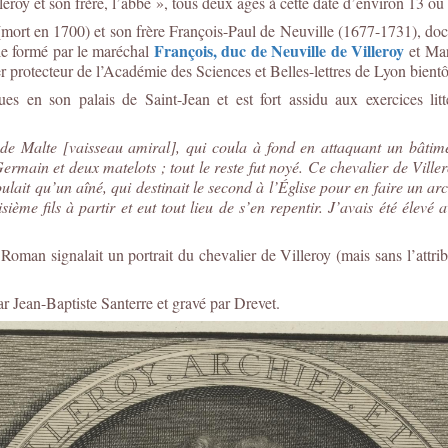
eroy et son frère, l’abbé », tous deux âgés à cette date d’environ 13 ou
 (mort en 1700) et son frère François-Paul de Neuville (1677-1731), 
François, duc de Neuville de Villeroy
le formé par le maréchal
et Mar
 protecteur de l’Académie des Sciences et Belles-lettres de Lyon bientô
es en son palais de Saint-Jean et est fort assidu aux exercices lit
de Malte [vaisseau amiral], qui coula à fond en attaquant un bâtime
rmain et deux matelots ; tout le reste fut noyé. Ce chevalier de Villeroy
ulait qu’un aîné, qui destinait le second à l’Église pour en faire un ar
isième fils à partir et eut tout lieu de s’en repentir. J’avais été élevé
oman signalait un portrait du chevalier de Villeroy (mais sans l’attri
par Jean-Baptiste Santerre et gravé par Drevet.