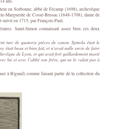
 14 ans.
docteur en Sorbonne, abbé de Fécamp (1698), archevêque
ie-Marguerite de Cossé-Brissac (1648-1708), dame de
t suivit en 1715, par François-Paul.
téraires. Saint-Simon connaissait assez bien ces deux
nt turc de quatorze pièces de canon. Spinola était le
 était beau et bien fait, et n’avait nulle envie de faire
chevêque de Lyon, et qui avait fort gaillardement marié
 avec lui et avec l’abbé son frère, qui ne le valait pas à
buer à Rigaud) comme faisant partie de la collection du