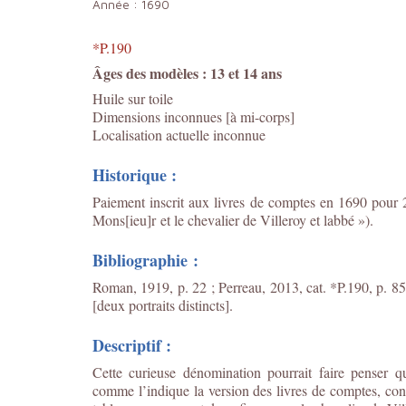
Année :
1690
*P.190
Âges des modèles : 13 et 14 ans
Huile sur toile
Dimensions inconnues [à mi-corps]
Localisation actuelle inconnue
Historique :
Paiement inscrit aux livres de comptes en 1690 pour 23
Mons[ieu]r et le chevalier de Villeroy et labbé »).
Bibliographie :
Roman, 1919, p. 22 ; Perreau, 2013, cat. *P.190, p. 85
[deux portraits distincts].
Descriptif :
Cette curieuse dénomination pourrait faire penser q
comme l’indique la version des livres de comptes, cons