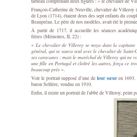
tableau comprenant deux figures : « le chevalier de Vill
François-Catherine de Neuville, chevalier de Villeroy
de Lyon (1714), étaient deux des sept enfants du coup
Beaupréau. Le père de nos modèles, avait été le premier
À partir de 1717, il accueille les séances académiqu
frères (Mémoires, II, 22) :
«
Le chevalier de Villeroy se noya dans la capitane 
général, qui se sauva seul avec le chevalier de Saint-Ge
ses caravanes ; mais le maréchal de Villeroy qui ne vo
une fille en Portugal et cloîtré les autres, força ce tro
beaucoup près
».
leur sœur
Voir le portrait supposé d’une de
en 1693. R
baron Sellière, vendue en 1910.
Enfin, il existe un portrait de l'abbé de Villeroy, peint 