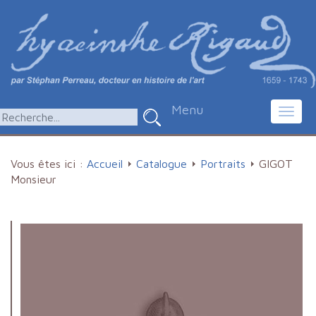
Menu
Toggl
navig
Vous êtes ici :
Accueil
Catalogue
Portraits
GIGOT
Monsieur