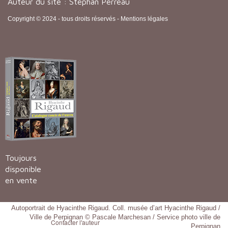
Auteur du site : Stéphan Perreau
Copyright © 2024 - tous droits réservés -
Mentions légales
Toujours
disponible
en vente
Autoportrait de Hyacinthe Rigaud. Coll. musée d’art Hyacinthe Rigaud /
Ville de Perpignan © Pascale Marchesan / Service photo ville de
Contacter l'auteur
Perpignan