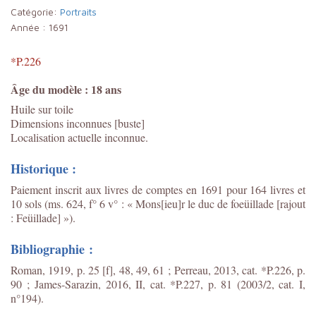
Catégorie:
Portraits
Année :
1691
*P.226
Âge du modèle : 18 ans
Huile sur toile
Dimensions inconnues [buste]
Localisation actuelle inconnue.
Historique :
Paiement inscrit aux livres de comptes en 1691 pour 164 livres et
10 sols (ms. 624, f° 6 v° : « Mons[ieu]r le duc de foeüillade [rajout
: Feüillade] »).
Bibliographie :
Roman, 1919, p. 25 [f], 48, 49, 61 ; Perreau, 2013, cat. *P.226, p.
90 ;
James-Sarazin, 2016, II, cat. *P.227, p. 81 (2003/2, cat. I,
n°194).