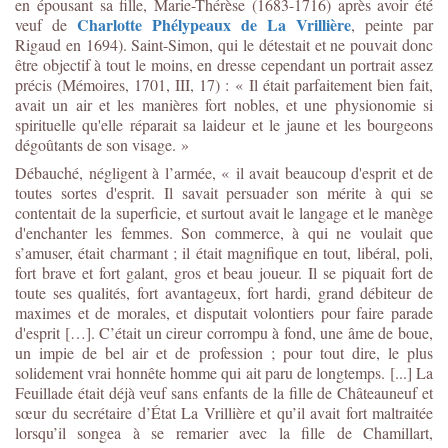
en épousant sa fille, Marie-Thérèse (1683-1716) après avoir été
Charlotte Phélypeaux de La Vrillière
veuf de
, peinte par
Rigaud en 1694). Saint-Simon, qui le détestait et ne pouvait donc
être objectif à tout le moins, en dresse cependant un portrait assez
précis (Mémoires, 1701, III, 17) : « Il était parfaitement bien fait,
avait un air et les manières fort nobles, et une physionomie si
spirituelle qu'elle réparait sa laideur et le jaune et les bourgeons
dégoûtants de son visage. »
Débauché, négligent à l’armée, « il avait beaucoup d'esprit et de
toutes sortes d'esprit. Il savait persuader son mérite à qui se
contentait de la superficie, et surtout avait le langage et le manège
d'enchanter les femmes. Son commerce, à qui ne voulait que
s’amuser, était charmant ; il était magnifique en tout, libéral, poli,
fort brave et fort galant, gros et beau joueur. Il se piquait fort de
toute ses qualités, fort avantageux, fort hardi, grand débiteur de
maximes et de morales, et disputait volontiers pour faire parade
d'esprit […]. C’était un cireur corrompu à fond, une âme de boue,
un impie de bel air et de profession ; pour tout dire, le plus
solidement vrai honnête homme qui ait paru de longtemps. [...] La
Feuillade était déjà veuf sans enfants de la fille de Châteauneuf et
sœur du secrétaire d’État La Vrillière et qu’il avait fort maltraitée
lorsqu’il songea à se remarier avec la fille de Chamillart,