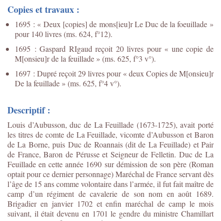
Copies et travaux :
1695 : « Deux [copies] de mons[ieu]r Le Duc de la foeuillade »
pour 140 livres (ms. 624, f°12).
1695 : Gaspard RIgaud reçoit 20 livres pour « une copie de
M[onsieu]r de la feuillade » (ms. 625, f°3 v°).
1697 : Dupré reçoit 29 livres pour « deux Copies de M[onsieu]r
De la feuillade » (ms. 625, f°4 v°).
Descriptif :
Louis d’Aubusson, duc de La Feuillade (1673-1725), avait porté
les titres de comte de La Feuillade, vicomte d’Aubusson et Baron
de La Borne, puis Duc de Roannais (dit de La Feuillade) et Pair
de France, Baron de Pérusse et Seigneur de Felletin. Duc de La
Feuillade en cette année 1690 sur démission de son père (Roman
optait pour ce dernier personnage) Maréchal de France servant dès
l’âge de 15 ans comme volontaire dans l’armée, il fut fait maître de
camp d’un régiment de cavalerie de son nom en août 1689.
Brigadier en janvier 1702 et enfin maréchal de camp le mois
suivant, il était devenu en 1701 le gendre du ministre Chamillart