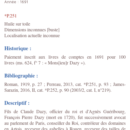
Année :
1691
*P.251
Huile sur toile
Dimensions inconnues [buste]
Localisation actuelle inconnue
Historique :
Paiement inscrit aux livres de comptes en 1691 pour 100
livres (ms. 624, f° 7 : « Mons[ieu]r Dazy »).
Bibliographie :
Roman, 1919, p. 27 ; Perreau, 2013, cat. *P.251, p. 93 ;
James-
Sarazin, 2016, II, cat. *P.252, p. 90 (2003/2, cat. I, n°219).
Descriptif :
Fils de Claude Dazy, officier du roi et d’Agnès Guéribourg,
François Pierre Dazy (mort en 1720), fut successivement avocat
au parlement de Paris, conseiller du Roi, contrôleur des domaines
en Artois, receveur des gabelles à Rouen, receveur des tailles de