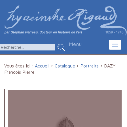
Menu
Toggl
navig
Vous êtes ici :
Accueil
Catalogue
Portraits
DAZY
François Pierre