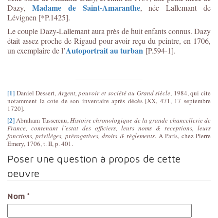
Madame de Saint-Amaranthe
Dazy,
, née Lallemant de
Lévignen [*P.1425].
Le couple Dazy-Lallemant aura près de huit enfants connus. Dazy
était assez proche de Rigaud pour avoir reçu du peintre, en 1706,
Autoportrait au turban
un exemplaire de l’
[P.594-1].
[1]
Daniel Dessert,
Argent, pouvoir et société au Grand siècle
, 1984, qui cite
notamment la cote de son inventaire après décès [XX, 471, 17 septembre
1720].
[2]
Abraham Tassereau,
Histoire chronologique de la grande chancellerie de
France, contenant l’estat des officiers, leurs noms & receptions, leurs
fonctions, privilèges, prérogatives, droits & réglements
. A Paris, chez Pierre
Emery, 1706, t. II, p. 401.
Poser une question à propos de cette
oeuvre
Nom
*