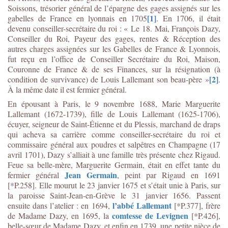
Soissons, trésorier général de l’épargne des gages assignés sur les
[1]
gabelles de France en lyonnais en 1705
. En 1706, il était
devenu conseiller-secrétaire du roi : « Le 18. Mai, François Dazy,
Conseiller du Roi, Payeur des gages, rentes & Réception des
autres charges assignées sur les Gabelles de France & Lyonnois,
fut reçu en l’office de Conseiller Secrétaire du Roi, Maison,
Couronne de France & de ses Finances, sur la résignation (à
[2]
condition de survivance) de Louis Lallemant son beau-père »
.
À la même date il est fermier général.
En épousant à Paris, le 9 novembre 1688, Marie Marguerite
Lallemant (1672-1739), fille de Louis Lallemant (1625-1706),
écuyer, seigneur de Saint-Étienne et du Plessis, marchand de draps
qui acheva sa carrière comme conseiller-secrétaire du roi et
commissaire général aux poudres et salpêtres en Champagne (17
avril 1701), Dazy s’alliait à une famille très présente chez Rigaud.
Feue sa belle-mère, Marguerite Germain, était en effet tante du
Jean Germain
fermier général
, peint par Rigaud en 1691
[*P.258]. Elle mourut le 23 janvier 1675 et s’était unie à Paris, sur
la paroisse Saint-Jean-en-Grève le 31 janvier 1656. Passent
l’abbé Lallemant
ensuite dans l’atelier : en 1694,
[*P.377], frère
comtesse de Levignen
de Madame Dazy, en 1695, la
[*P.426],
belle-sœur de Madame Dazy, et enfin en 1739, une petite nièce de