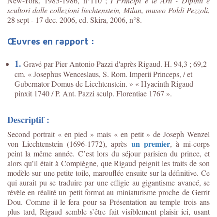
New-York, 1985-1986, n°110 ;
I Principi e le Arti - Dipinti e
scultori dalle collezioni liechtenstein, Milan, museo Poldi Pezzoli
,
28 sept - 17 dec. 2006, ed.
Skira, 2006, n°8.
Œuvres en rapport :
1.
Gravé par Pier Antonio Pazzi d'après Rigaud. H. 94,3 ; 69,2
cm. « Josephus Wenceslaus, S. Rom. Imperii Princeps, / et
Gubernator Domus de Liechtenstein. » « Hyacinth Rigaud
pinxit 1740 / P. Ant. Pazzi sculp. Florentiae 1767 ».
Descriptif :
Second portrait « en pied » mais « en petit » de Joseph Wenzel
un premier
von Liechtenstein (1696-1772), après
, à mi-corps
peint la même année.
C’est lor
s du séjour parisien du prince, et
alors qu’il était à Compiègne, que Rigaud peignit les traits de son
modèle sur une petite toile, marouflée ensuite sur la définitive. Ce
qui aurait pu se traduire par une effigie au gigantisme avancé, se
révèle en réalité un petit format au miniaturisme proche de Gerrit
Dou. Comme il le fera pour sa
Présentation au temple
trois ans
plus tard, Rigaud semble s’être fait visiblement plaisir ici, usant