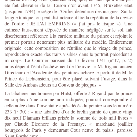
été fait chevalier de la Toison d’or avant 1745, Bruxelles était
(jusqu’en 1794) le siège de l’Ordre, détentrice des insignes. Sur la
longue tunique, on peut distinctement lire la répétition de la devise
de l’ordre :
JE L’AI EMPRINS
(« j’ai pris le risque »). Une
cuirasse faussement déposée de manière négligée sur le sol, fait
discrètement référence à la carrière militaire du prince et rejoint le
premier portrait nettement plus militaire du modèle. Entièrement
originale, cette composition ne réutilise que le visage du prince,
reproduction exacte des traits visibles dans le portrait précédent à
mi-corps. Le
Courrier parisien
du 17 février 1741 (n°17, p. 2)
nous dépeint l’état d’achèvement de l’œuvre : « M. Rigaud ancien
Directeur de l’Academie des peintures acheve le portrait de M. le
Prince de Lichtenstein, pour être placé, suivant l’usage, dans la
Salle des Ambassadeurs au Couvent de picqpus. »
La tabatière mentionnée par Hulst, offerte à Rigaud par le prince
en surplus d’une somme non indiquée, pourrait correspondre à
celle notée dans l’inventaire après décès du peintre sous le numéro
233 (f° 30) : « une tabatière d’or de brelin garnie de quatre vingt
dix neuf Diamans brillans prisée la somme de trois mill livres »
par Claude Eleonore de la Fresnaye, « marchand joaillier
bourgeois de Paris y demeurant Cour neuve du palais, paroisse
Saint Barthélemy ».