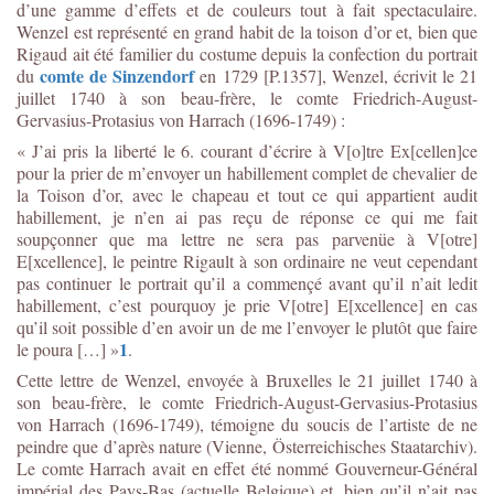
d’une gamme d’effets et de couleurs tout à fait spectaculaire.
Wenzel est représenté en grand habit de la toison d’or et, bien que
Rigaud ait été familier du costume depuis la confection du portrait
comte de Sinzendorf
du
en 1729 [P.1357], Wenzel, écrivit le 21
juillet 1740 à son beau-frère, le comte Friedrich-August-
Gervasius-Protasius von Harrach (1696-1749) :
« J’ai pris la liberté le 6. courant d’écrire à V[o]tre Ex[cellen]
ce
pour la prier de m’envoyer un habillement complet de chevalier de
la Toison d’or, avec le chapeau et tout ce qui appartient audit
habillement, je n’en ai pas reçu de réponse ce qui me fait
soupçonner que ma lettre ne sera pas parvenüe à V[otre]
E[xcellence], le peintre Rigault à son ordinaire ne veut cependant
pas continuer le portrait qu’il a commençé avant qu’il n’ait ledit
habillement, c’est pourquoy je prie V[otre] E[xcellence] en cas
qu’il soit possible d’en avoir un de me l’envoyer le plutôt que faire
1
le poura […] »
.
Cette lettre de Wenzel, envoyée à Bruxelles le 21 juillet 1740 à
son beau-frère, le comte Friedrich-August-Gervasius-Protasius
von Harrach (1696-1749), témoigne du soucis de l’artiste de ne
peindre que d’après nature (Vienne, Österreichisches Staatarchiv).
Le comte Harrach avait en effet été nommé Gouverneur-Général
impérial des Pays-Bas (actuelle Belgique) et, bien qu’il n’ait pas