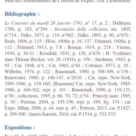
Salle des Ambassadeurs au Couvent de Picpus ; coll. Lichtenstein.
Bibliographie :
Le Courrier du mardi 28 janvier 1741
, n° 17, p. 2 ; Dallinger,
1780, p. 102, n°294 ;
Inventario delle collezioni
, ms. 1805,
n°714 ; Falke, 1873, p. 110, n°962 ; Falke, 1885, p. 90, n°670 ;
Bode, 1896, p. 115 ; Höss, 1908a, p. 19, 137 ; Frimmel, 1908a, p.
112 ; Frimmel, 1913, p. 7-8 ; Roman, 1919, p. 218 ; Vienne,
1930, p. 30-31 ; Kronfeld, 1931, p. 128, n°670 ; H. V(ollmer)
dans Thieme-Becker, vol. 28 (1934), p. 350 ; Strohmer, 1943, p.
95 ; Cat. 1948, n°4 ; Cat. 1965, n°84 ; Colomer, 1973, p. 29 ;
Wilhelm, 1976, p. 122 ; Baumstark, 1980, p. 308-309, n°156 ;
Reinwetter, 1980, p. 146-147, n°20.01 ; Cat. expo.
New-York,
1985-1986, p. 159-160; [Baumann] Cat. expo. New-York, 1985-
1986, p. 160-162, repr. p. 161 ; Baumstark, 1990, p. 119-121,
n°30 ; collections, 1995, p. 68, 70, 72, n°54 ; Princely taste, 1995,
p. 30 ; Perreau, 2004, p. 195-196, repr. p. 199, fig. 174 ; cat.
Expo. Milan, 2006, p. 44, repr. p. 45 ; Perreau, 2013, cat.
P.1427,
p. 299-300 ;
James-Sarazin, 2016, cat. P.1514, p. 532-533.
Expositions :