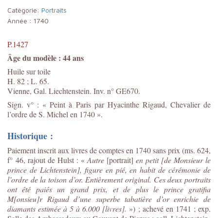
Catégorie:
Portraits
Année :
1740
P.1427
Âge du modèle : 44 ans
Huile sur toile
H. 82 ; L. 65.
Vienne, Gal. Liechtenstein. Inv. n° GE670.
Sign. v° : « Peint à Paris par Hyacinthe Rigaud, Chevalier de
l’ordre de S. Michel en 1740 ».
Historique :
Paiement inscrit aux livres de comptes en 1740 sans prix (
ms. 624,
f° 46, rajout de Hulst :
«
Autre
[portrait]
en petit [de
Monsieu
r
le
prince de Lichtenstein]
, figure en pié, en habit de cérémonie de
l’ordre de la toison d’or. Entièrement original. Ces deux portraits
ont été paiés un grand prix, et de plus le prince gratifia
M[onsieu]r
Rigaud d’une superbe tabatière d’or enrichie de
diamants estimée à 5 à 6.000 [livres]
.
») ; achevé en 1741 ; exp.