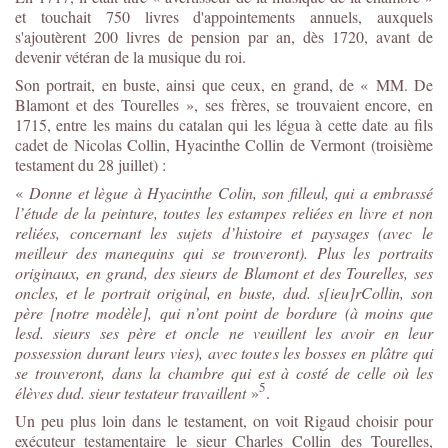
et touchait 750 livres d'appointements annuels,
auxquels
s'ajoutèrent 200 livres de pension par an, dès 1720,
avant de
devenir vétéran de la musique du roi.
Son portrait, en buste, ainsi que ceux, en grand, de « MM. De
Blamont et des Tourelles », ses frères, se trouvaient encore, en
1715, entre les mains du catalan qui les légua à cette date au fils
cadet de Nicolas Collin, Hyacinthe Collin de Vermont (troisième
testament du 28 juillet) :
«
Donne et lègue à Hyacinthe Colin, son filleul, qui a embrassé
l’étude de la peinture, toutes les estampes reliées en livre et non
reliées, concernant les sujets d’histoire et paysages (avec le
meilleur des manequins qui se trouveront). Plus les portraits
originaux, en grand, des sieurs de Blamont et des Tourelles, ses
oncles, et le portrait original, en buste, dud. s[ieu]r
Collin, son
père [notre modèle], qui n’ont point de bordure (à moins que
lesd. sieurs ses père et oncle ne veuillent les avoir en leur
possession durant leurs vies), avec toutes les bosses en plâtre qui
se trouveront, dans la chambre qui est à costé de celle où les
5
élèves dud. sieur testateur travaillent
»
.
Un peu plus loin dans le testament, on voit Rigaud choisir pour
exécuteur testamentaire le sieur Charles Collin des Tourelles,