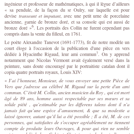
ingénieur et professeur de mathématiques, à qui il lègue d’ailleurs
« sa pendule, de la façon du s
r
Oulry, sur laquelle est pour
devise
transeunt et imputant
, avec une petit urne de porcelaine
ancienne, garnie de bronze doré, et sa console qui est aussi de
6
bronze doré »
. Les portraits des Collin ne furent cependant pas
compris dans la vente du filleul, en 1761.
Le poète Alexandre Tanevot (1691-1773), fit de notre modèle un
court éloge à l'occasion de la publication d'une pièce en vers
7
dédiée à Hyacinthe Rigaud, leur ami commun
.
On y apprend
notamment que Nicolas Vermont avait également versé dans la
peinture, sans doute encouragé par le portraitiste catalan dont il
copia quatre portraits royaux, Louis XIV:
« J’
ai l’honneur, Monsieur, de vous envoyer une petite Pièce de
Vers que j'adresse au célébré M. Rigaud sur la perte d'un ami
commun. C’étoit M. Collin, ancien musicien du Roy , qui est mort
âgé de 89 ans, homme aussi respectable par ses mœurs et sa
solide piété , qu’estimable par les differens talens dont il n’a
jamais fait qu’une espèce d’amusement, & que sa modestie a
laissé ignorer, autant qu’il lui a été possible ; Il a été, M. de ces
personnes, qui satisfaites de s’occuper agréablement ne tiennent
compte de produite leurs Ouvrages, & pour qui rien ne semble