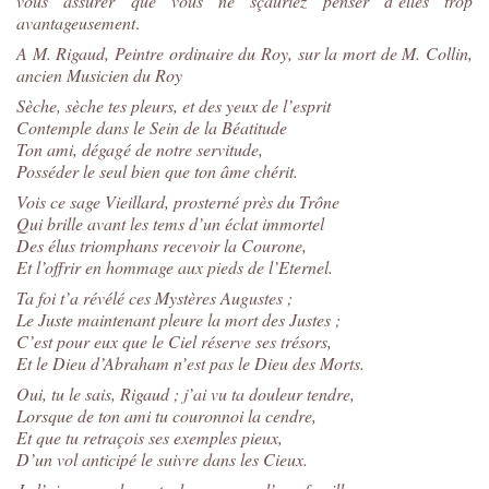
vous assurer que vous ne sçauriez penser d’elles trop
avantageusement
.
A M. Rigaud, Peintre ordinaire du Roy, sur la mort de M. Collin,
ancien Musicien du Roy
Sèche, sèche tes pleurs, et des yeux de l’esprit
Contemple dans le Sein de la Béatitude
Ton ami, dégagé de notre servitude,
Posséder le seul bien que ton âme chérit.
Vois ce sage Vieillard, prosterné près du Trône
Qui brille avant les tems d’un éclat immortel
Des élus triomphans recevoir la Courone,
Et l’offrir en hommage aux pieds de l’Eternel.
Ta foi t’a révélé ces Mystères Augustes ;
Le Juste maintenant pleure la mort des Justes ;
C’est pour eux que le Ciel réserve ses trésors,
Et le Dieu d’Abraham n’est pas le Dieu des Morts.
Oui, tu le sais, Rigaud ; j’ai vu ta douleur tendre,
Lorsque de ton ami tu couronnoi la cendre,
Et que tu retraçois ses exemples pieux,
D’un vol anticipé le suivre dans les Cieux.