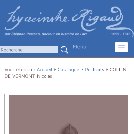
Menu
Toggl
navig
Vous êtes ici :
Accueil
Catalogue
Portraits
COLLIN
DE VERMONT Nicolas