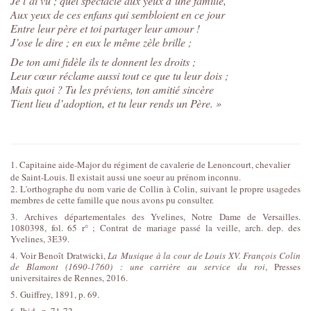
Je l’ai vu ; quel spectacle aux yeux d’une famille,
Aux yeux de ces enfans qui sembloient en ce jour
Entre leur père et toi partager leur amour !
J’ose le dire ; en eux le même zèle brille ;
De ton ami fidèle ils te donnent les droits ;
Leur cœur réclame aussi tout ce que tu leur dois ;
Mais quoi ? Tu les préviens, ton amitié sincère
Tient lieu d’adoption, et tu leur rends un Père. »
1. Capitaine aide-Major du régiment de cavalerie de Lenoncourt, chevalier
de Saint-Louis. Il existait aussi une soeur au prénom inconnu.
2. L'orthographe du nom varie de Collin à Colin, suivant le propre usagedes
membres de cette famille que nous avons pu consulter.
3. Archives départementales des Yvelines, Notre Dame de Versailles.
1080398, fol. 65 r° ; Contrat de mariage passé la veille, arch. dep. des
Yvelines, 3E39.
4. Voir Benoît Dratwicki,
La Musique à la cour de Louis XV. François Colin
de Blamont (1690-1760) : une carrière au service du roi
, Presses
universitaires de Rennes, 2016.
5. Guiffrey, 1891, p. 69.
6. Ibid., p. 71-72.