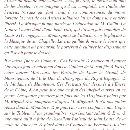
exister au-delà de leur Cabinet. C'est, je crois, le devoir d'un ami
de les déceler. Je m’imagine qu’il est comptable an Public des
heureux travaux qui font venus à sa connoissance, du moins
lorsque la mort de ces Artistes solitaires lui en donne une entière
liberté. La Musique fit une partie de l’éducation de M. Collin. La
Nature l’avois doué d'une belle voix, qui l’ayant fait connoître de
Louis XIV, engagea ce Monarque à se l’attacher, en le plaçant à
la Musique de sa Chapelle. La tranquillité & même le loisir que
cette situation lui procuroit, le portèrent à cultiver les dispositions
qu’il avoit pour le dessein.
Il a laissé [note de l’auteur : Ces Portraits & beaucoup d’autres
Ouvrages font usuellement dans le Cabinet de M. son fils, à Paris]
entre autres Morceaux, les Portraits de Louis le Grand, de
Monseigneur, de M. le Duc de Bourgogne du Roy d’Espagne, &
de Madame de Maintenon. Ces Portraits font dessinés à l’Encre
de la Chine, & on peut dire que ce font des chefs-d’œuvres en ce
genre. Les quatre premiers font faits sur les Originaux peints par
M. Rigaud & le cinquième d’après M. Mignard. Il n’a pas moins
réussi dans la Miniature, & je puis citer avec confiance une Copie
sur le Tableau d’un grandmaître, représentant Adam & Eve, &
une autre qu’il a faite de l'excellent Tableau de saint Louis, de la
main de Jouvenet, & placé dans la Chapelle de Versailles. Il s’est