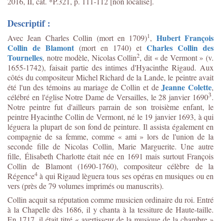
2016, II, cat. *P.321, p. 111-112 [non localisé].
Descriptif :
1
Hubert François
Avec Jean Charles Collin (mort en 1709)
,
Collin de Blamont
Charles Collin des
(mort en 1740) et
2
Tournelles
, notre modèle, Nicolas Collin
, dit « de Vermont » (v.
1655-1742)
, faisait partie des intimes d'Hyacinthe Rigaud. Aux
côtés du compositeur Michel Richard de la Lande, le peintre avait
J
eanne Colette
été l'un des témoins au maria
ge de Collin et de
,
3
célébré en l'église Notre Dame de Versailles, le 28 janvier 1690
.
Notre peintre fut d'ailleurs parrain de son troisième enfant, le
peintre Hyacinthe Collin de Vermont, né le 19 janvier 1693, à qui
léguera la plupart de son fond de peinture. Il assista également en
compagnie de sa femme, comme « ami » lors de l'union de la
seconde fille de Nicolas Collin, Marie Marguerite. Une autre
fille,
Élisabeth Charlotte était née en 1691 mais surtout François
Collin de Blamont (1690-1760), compositeur célèbre de la
4
Régence
à qui Rigaud lèguera tous ses opéras en musiques ou en
vers (près de 79 volumes imprimés ou manuscrits).
Collin acquit sa réputation comme musicien ordinaire du roi. Entré
à la Chapelle dès 1686, il y chanta à la tessiture de Haute-taille.
En 1717, il était titré « avertisseur de la musique de la chambre »