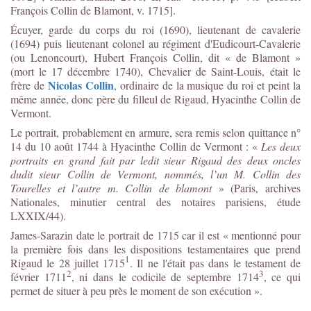
François Collin de Blamont, v. 1715].
Écuyer, garde du corps du roi (1690), lieutenant de cavalerie
(1694) puis lieutenant colonel au régiment d'Eudicourt-Cavalerie
(ou Lenoncourt),
Hubert François Collin, dit « de Blamont »
(mort le 17 décembre 1740), Chevalier de Saint-Louis,
était le
Nicolas Collin
frère de
, ordinaire de la musique du roi et peint la
même année, donc père du filleul de Rigaud, Hyacinthe Collin de
Vermont.
Le portrait, probablement en armure, sera remis selon quittance n°
14 du 10 août 1744 à Hyacinthe Collin de Vermont : «
Les deux
portraits en grand fait par ledit sieur Rigaud des deux oncles
dudit sieur Collin de Vermont, nommés, l’un M. Collin des
Tourelles et l’autre m. Collin de blamont
» (Paris, archives
Nationales, minutier central des notaires parisiens, étude
LXXIX/44).
James-Sarazin date le portrait de 1715 car il est « mentionné pour
la première fois dans les dispositions testamentaires que prend
1
Rigaud le 28 juillet 1715
. Il ne l'était pas dans le testament de
2
3
février 1711
, ni dans le codicile de septembre 1714
, ce qui
permet de situer à peu près le moment de son exécution ».