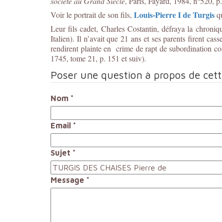
société au Grand Siècle
, Paris, Fayard, 1984, n°520, p
Louis-Pierre I de Turgis
Voir le portrait de son fils,
qu
Leur fils cadet, Charles Costantin, défraya la chron
Italien). Il n’avait que 21 ans et ses parents firent ca
rendirent plainte en crime de rapt de subordination con
1745, tome 21, p. 151 et suiv).
Poser une question à propos de cet
Nom
*
Email
*
Sujet
*
Message
*