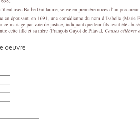
. 698).
’il eut avec Barbe Guillaume, veuve en première noces d’un procureur 
ique en épousant, en 1691, une comédienne du nom d’Isabelle (Marie-
sser ce mariage par voie de justice, indiquant que leur fils avait été abu
tre cette fille et sa mère (François Gayot de Pitaval,
Causes célèbres et
te oeuvre