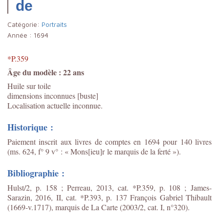
de
Catégorie:
Portraits
Année :
1694
*P.359
Âge du modèle : 22 ans
Huile sur toile
dimensions inconnues [buste]
Localisation actuelle inconnue.
Historique :
Paiement inscrit aux livres de comptes en 1694 pour 140 livres
(ms. 624, f° 9 v° : « Mons[ieu]r le marquis de la ferté »).
Bibliographie :
Hulst/2, p. 158 ; Perreau, 2013, cat. *P.359, p. 108 ;
James-
Sarazin, 2016, II, cat. *P.393, p. 137 François Gabriel Thibault
(1669-v.1717), marquis de La Carte (2003/2, cat. I, n°320).