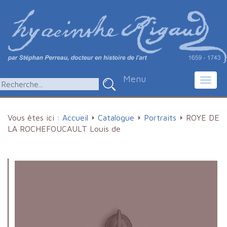
Menu
Toggl
navig
Vous êtes ici :
Accueil
Catalogue
Portraits
ROYE DE
LA ROCHEFOUCAULT Louis de